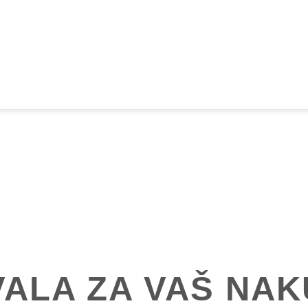
VALA ZA VAŠ NAK