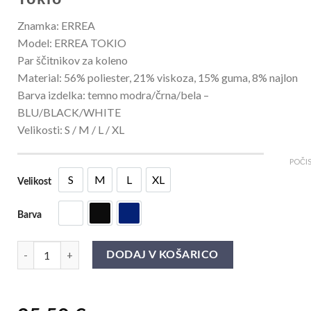
Znamka: ERREA
Model: ERREA TOKIO
Par ščitnikov za koleno
Material: 56% poliester, 21% viskoza, 15% guma, 8% najlon
Barva izdelka: temno modra/črna/bela –
BLU/BLACK/WHITE
Velikosti: S / M / L / XL
POČIS
S
M
L
XL
Velikost
S
M
L
XL
Barva
Bela
Črna
Temno Moder
OK BLED par ščitnikov za koleno Tokio quantity
DODAJ V KOŠARICO