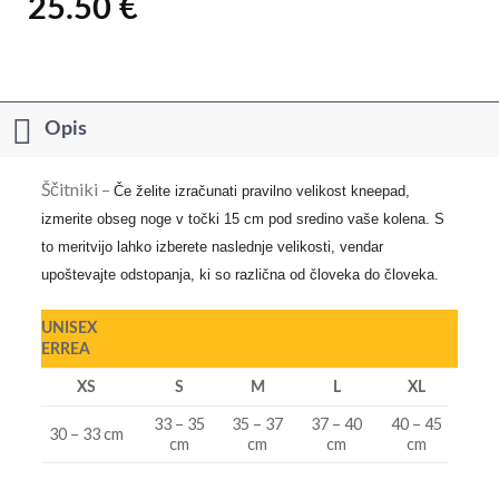
25.50
€
Opis
Ščitniki –
Če želite izračunati pravilno velikost kneepad,
izmerite obseg noge v točki 15 cm pod sredino vaše kolena. S
to meritvijo lahko izberete naslednje velikosti, vendar
upoštevajte odstopanja, ki so različna od človeka do človeka.
UNISEX
ERREA
XS
S
M
L
XL
33 – 35
35 – 37
37 – 40
40 – 45
30 – 33 cm
cm
cm
cm
cm