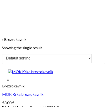
Skip
to
content
/
Brezrokavnik
Showing the single result
Brezrokavnik
MOK Krka brezrokavnik
53.00
€