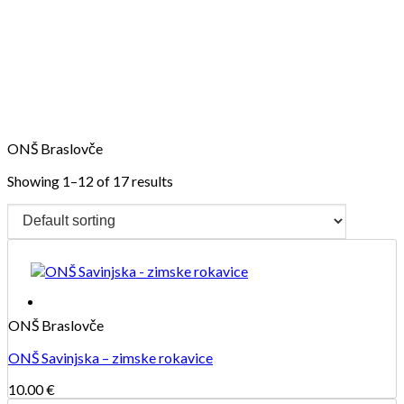
Skip
to
content
ONŠ Braslovče
Showing 1–12 of 17 results
ONŠ Braslovče
ONŠ Savinjska – zimske rokavice
10.00
€