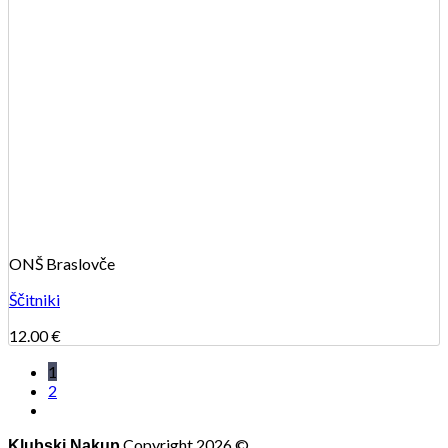
ONŠ Braslovče
Ščitniki
12.00
€
1
2
Copyright 2026 ©
Klubski Nakup