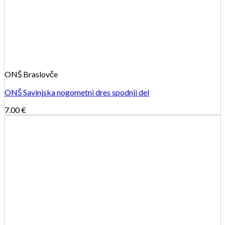
ONŠ Braslovče
ONŠ Savinjska nogometni dres spodnji del
7.00
€