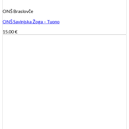
ONŠ Braslovče
ONŠ Savinjska Žoga – Tuono
15.00
€