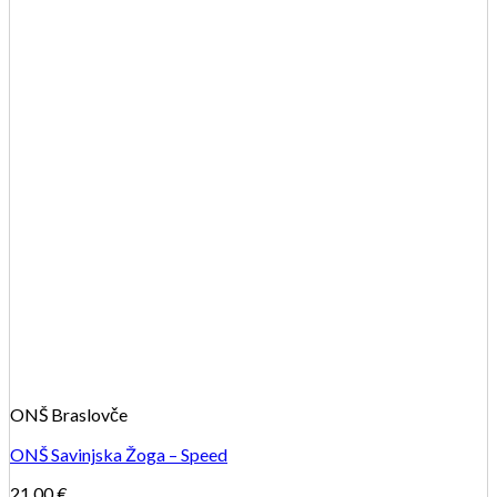
ONŠ Braslovče
ONŠ Savinjska Žoga – Speed
21.00
€