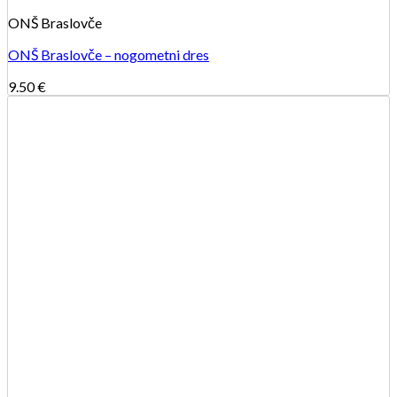
ONŠ Braslovče
ONŠ Braslovče – nogometni dres
9.50
€