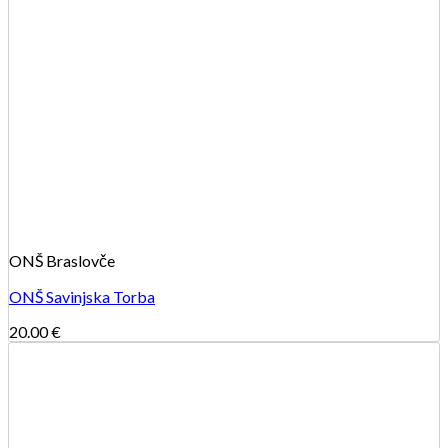
ONŠ Braslovče
ONŠ Savinjska Torba
20.00
€