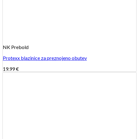
NK Prebold
Protexx blazinice za preznojeno obutev
19.99
€