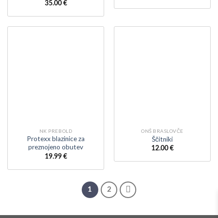
35.00
€
NK PREBOLD
ONŠ BRASLOVČE
Protexx blazinice za
Ščitniki
preznojeno obutev
12.00
€
19.99
€
1
2