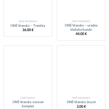
ONŠ VRANSKO
ONŠ VRANSKO
ONŠ Vransko – uradna
ONŠ Vransko – Trenirka
klubska bunda
36.00
€
44.00
€
ONŠ PAKETI
ONŠ VRANSKO
ONŠ Vransko osnovni
ONŠ Vransko štucni
komplet
3.00
€