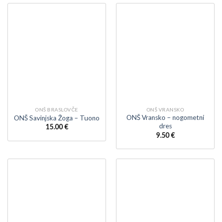
ONŠ BRASLOVČE
ONŠ VRANSKO
ONŠ Vransko – nogometni
ONŠ Savinjska Žoga – Tuono
dres
15.00
€
9.50
€