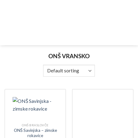
Skip
to
content
ONŠ VRANSKO
ONŠ BRASLOVČE
ONŠ Savinjska – zimske
rokavice