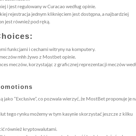
j i jest regulowany w Curacao według opinie.
j rejestracja jednym kliknięciem jest dostępna, a najbardziej
on jest również pod ręką.
Choices:
mi funkcjami i cechami witryny na komputery.
i meczów mhh żywo z Mostbet opinie.
nces meczów, korzystając z graficznej reprezentacji meczów wed
romotions
 jako “Exclusive”, co pozwala wierzyć, że MostBet proponuje je n
alut tego rynku możemy w tym kasynie skorzystać jeszcze z kilku
cić również kryptowalutami.