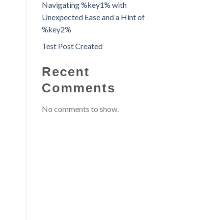
Navigating %key1% with
Unexpected Ease and a Hint of
%key2%
Test Post Created
Recent
Comments
No comments to show.