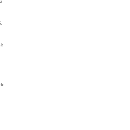
ga
.
ak
 do