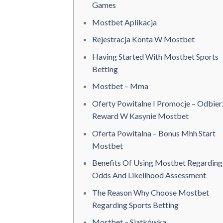
Games
Mostbet Aplikacja
Rejestracja Konta W Mostbet
Having Started With Mostbet Sports
Betting
Mostbet – Mma
Oferty Powitalne I Promocje – Odbier
Reward W Kasynie Mostbet
Oferta Powitalna – Bonus Mhh Start
Mostbet
Benefits Of Using Mostbet Regarding
Odds And Likelihood Assessment
The Reason Why Choose Mostbet
Regarding Sports Betting
Mostbet – Siatkówka