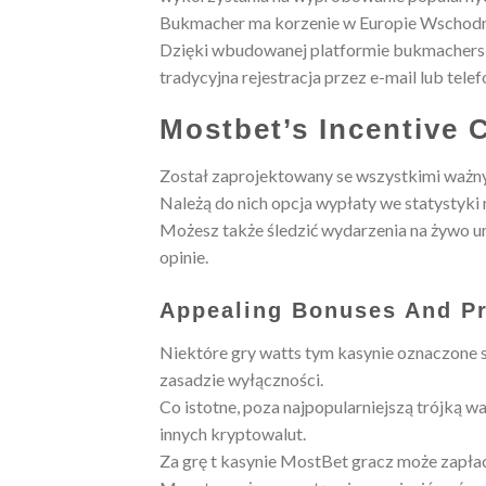
Bukmacher ma korzenie w Europie Wschodnie
Dzięki wbudowanej platformie bukmacherskie
tradycyjna rejestracja przez e-mail lub telef
Mostbet’s Incentive 
Został zaprojektowany se wszystkimi ważny
Należą do nich opcja wypłaty we statystyk
Możesz także śledzić wydarzenia na żywo u
opinie.
Appealing Bonuses And P
Niektóre gry watts tym kasynie oznaczone są
zasadzie wyłączności.
Co istotne, poza najpopularniejszą trójką w
innych kryptowalut.
Za grę t kasynie MostBet gracz może zapła