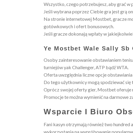
Wszystko, czego potrzebujesz, aby grać w p
Jeśli wybrana poprzez Ciebie gra jest grą on
Na stronie internetowej Mostbet, gracze m
gotówkowych i ofert bonusowych.
Jeśli gracze dokonają wpłaty w jakiejkolwi
Ye Mostbet Wale Sally Sb
Osoby zainteresowanie obstawianiem tenisa 
turniejów yak Challenger, ATP bądź WTA.
Oferta uwzględnia liczne opcje obstawiania
Do tego użytkownicy mogą spodziewać się t
Oprócz swojej oferty gier, Mostbet oferuje 
Promocje te można wymienić na darmowe za
Wsparcie I Biuro Obs
Fani kasyn otrzymają również two hundred 
wykorzystania na wypróbowanie popularny