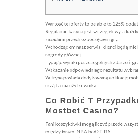
Wartość tej oferty to be able to 125% dod
Regulamin kasyna jest szczegółowy, a każdy
zasadami przed rozpoczęciem gry.
Wchodząc em nasz serwis, klienci będą miel
nagrody głównej.
Typując wyniki poszczególnych zdarzeń, grac
Wskazanie odpowiedniego rezultatu wybranyc
Witryna posiada dedykowaną aplikację mobil
urządzenia użytkownika.
Co Robić T Przypad
Mostbet Casino?
Fani koszykówki mogą liczyć przede wszyst
między innymi NBA bądź FIBA.