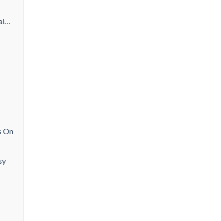
ai…
s On
sy