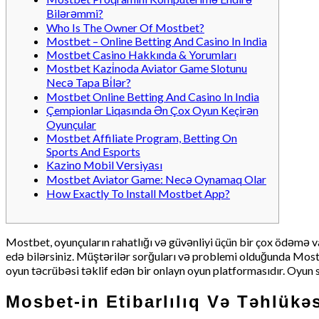
Bilərəmmi?
Who Is The Owner Of Mostbet?
Mostbet – Online Betting And Casino In India
Mostbet Casino Hakkında & Yorumları
Mostbet Kazi̇noda Aviator Game Slotunu
Necə Tapa Bi̇lər?
Mostbet Online Betting And Casino In India
Çempionlar Liqasında Ən Çox Oyun Keçirən
Oyunçular
Mostbet Affiliate Program, Betting On
Sports And Esports
Kаzinо Mоbil Vеrsiyаsı
Mostbet Aviator Game: Necə Oynamaq Olar
How Exactly To Install Mostbet App?
Mostbet, oyunçuların rahatlığı və güvənliyi üçün bir çox ödəmə va
edə bilərsiniz. Müştərilər sorğuları və problemi olduğunda Mostb
oyun təcrübəsi təklif edən bir onlayn oyun platformasıdır. Oyun 
Mosbet-in Etibarlılıq Və Təhlükəs