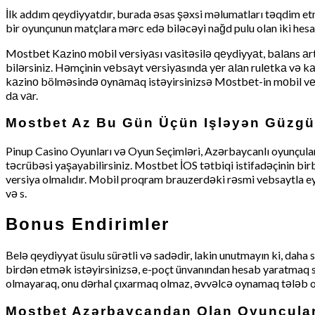
İlk addım qeydiyyatdır, burada əsas şəxsi məlumatları təqdim et
bir oyunçunun matçlara mərc edə biləcəyi nağd pulu olan iki hesab
Mоstbеt Kаzinо mоbil vеrsiyаsı vаsitəsilə qеydiyyаt, bаlаns аrt
bilərsiniz. Həmçinin vеbsаyt vеrsiyаsındа yеr аlаn rulеtkа və kа
kаzinо bölməsində оynаmаq istəyirsinizsə Mоstbеt-in mоbil vеrsi
dа vаr.
Mostbet Az Bu Gün Üçün Işləyən Güzgü
Pinup Casino Oyunları və Oyun Seçimləri, Azərbaycanlı oyunçulara 
təcrübəsi yaşayabilirsiniz. Mostbet İOS tətbiqi istifadəçinin bi
versiya olmalıdır. Mobil proqram brauzerdəki rəsmi vebsaytla eyni
və s.
Bonus Endirimler
Belə qeydiyyat üsulu sürətli və sadədir, lakin unutmayın ki, daha
birdən etmək istəyirsinizsə, e-poçt ünvanından hesab yaratmaq se
olmayaraq, onu dərhal çıxarmaq olmaz, əvvəlcə oynamaq tələb ol
Mostbet Azərbaycandan Olan Oyunçular