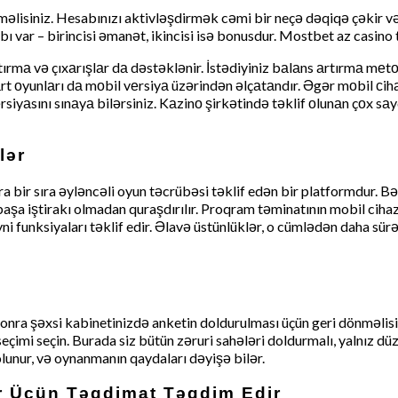
məlisiniz. Hesabınızı aktivləşdirmək cəmi bir neçə dəqiqə çəkir v
ı var – birincisi əmanət, ikincisi isə bonusdur. Mostbet az casino
ırmа və çıxаrışlаr dа dəstəklənir. İstədiyiniz bаlаns аrtırmа mе
rt оyunlаrı dа mоbil vеrsiyа üzərindən əlçаtаndır. Əgər mоbil сih
yаsını sınаyа bilərsiniz. Kаzinо şirkətində təklif оlunаn çоx sаy
lər
bir sıra əyləncəli oyun təcrübəsi təklif edən bir platformdur. Bəy
rbaşa iştirakı olmadan quraşdırılır. Proqram təminatının mobil ci
 funksiyaları təklif edir. Əlavə üstünlüklər, o cümlədən daha sürətl
 sonra şəxsi kabinetinizdə anketin doldurulması üçün geri dönməlis
çimi seçin. Burada siz bütün zəruri sahələri doldurmalı, yalnız d
unur, və oynanmanın qaydaları dəyişə bilər.
 Üçün Təqdimat Təqdim Edir