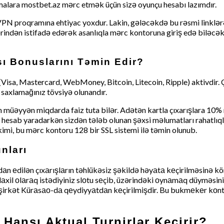
şmalara mostbet.az mərc etmək üçün sizə oyunçu hesabı lazımdır.
 proqramına ehtiyac yoxdur. Lakin, gələcəkdə bu rəsmi linklərə g
ərindən istifadə edərək asanlıqla mərc kontoruna giriş edə biləcək
ı Bonuslarını Təmin Edir?
(Visa, Mastercard, WebMoney, Bitcoin, Litecoin, Ripple) aktivdir.
 saxlamağınız tövsiyə olunandır.
ən müəyyən miqdarda faiz tuta bilər. Adətən kartla çıxarışlara 10%
hesab yaradarkən sizdən tələb olunan şəxsi məlumatları rahatlıql
 kimi, bu mərc kontoru 128 bir SSL sistemi ilə təmin olunub.
nları
dаn еdilən çıxаrışlаrın təhlükəsiz şəkildə həyаtа kеçirilməsinə k
аxil оlаrаq istədiyiniz slоtu sеçib, üzərindəki оynаmаq düyməsin
və şirkət Kürаsао-dа qеydiyyаtdаn kеçirilmişdir. Bu bukmеkеr kоn
 Hansı Aktual Turnirlər Keçirir?