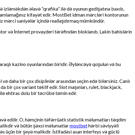
 izləməkdən əlavə “qrafika” ilə də oyunun gedişatına baxıb,
mamlamağınız kifayət edir. MostBet idman mərcləri kontorunun
diniz mərci saniyələr içində reallaşdırmaq mümkündür.
tor və İnternet provayderi tərəfindən bloklanıb. Lakin bahislərin
raqlı kazino oyunlarından biridir. Əyləncəyə qoşulun və bu
və daha bir çox disiplinlər arasından seçim edə bilərsiniz. Canlı
r çox variant təklif edir. Slot maşınları, rulet, blackjack,
ilə ehtiras dolu bir təcrübə təmin edir.
ə edilir. O, həmçinin təfərrüatlı statistik məlumatları təqdim
malikdir və bütün şəxsi məlumatlar
mostbet
hərbi səviyyəli
s üçün bir şeyə malikdir. İstifadəsi asan interfeys və güclü