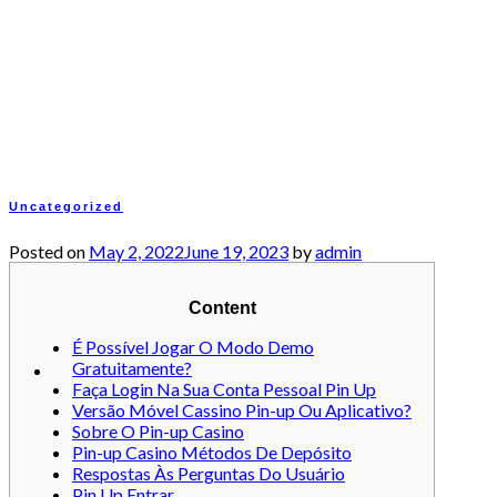
Skip
to
content
Uncategorized
Posted on
May 2, 2022
June 19, 2023
by
admin
Content
É Possível Jogar O Modo Demo
Gratuitamente?
Faça Login Na Sua Conta Pessoal Pin Up
Versão Móvel Cassino Pin-up Ou Aplicativo?
Sobre O Pin-up Casino
Pin-up Casino Métodos De Depósito
Respostas Às Perguntas Do Usuário
Pin Up Entrar