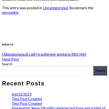
This entry was posted in
Uncategorized
. Bookmark the
permalink
.
admin
Официальный сайт и рабочее зеркало Мостбет
Next Post
Search
Search
Recent Posts
test123123
Test Post Created
Test Post Created
Navigating %key1% with Unexpected Ease and a Hint of