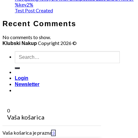
%key2%
Test Post Created
Recent Comments
No comments to show.
Copyright 2026 ©
Klubski Nakup
Search
for:
Login
Newsletter
0
Vaša košarica
Vaša košarica je prazna
:)