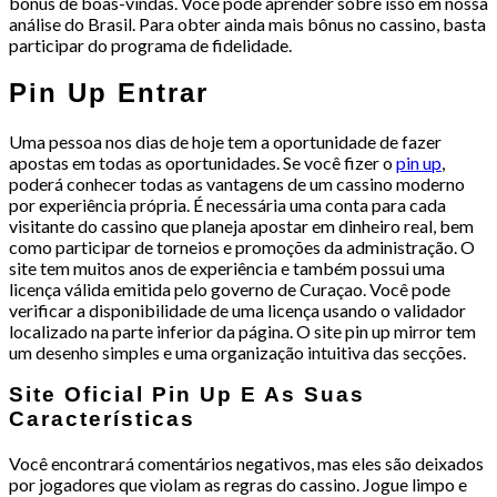
bônus de boas-vindas. Você pode aprender sobre isso em nossa
análise do Brasil. Para obter ainda mais bônus no cassino, basta
participar do programa de fidelidade.
Pin Up Entrar
Uma pessoa nos dias de hoje tem a oportunidade de fazer
apostas em todas as oportunidades. Se você fizer o
pin up
,
poderá conhecer todas as vantagens de um cassino moderno
por experiência própria. É necessária uma conta para cada
visitante do cassino que planeja apostar em dinheiro real, bem
como participar de torneios e promoções da administração. O
site tem muitos anos de experiência e também possui uma
licença válida emitida pelo governo de Curaçao. Você pode
verificar a disponibilidade de uma licença usando o validador
localizado na parte inferior da página. O site pin up mirror tem
um desenho simples e uma organização intuitiva das secções.
Site Oficial Pin Up E As Suas
Características
Você encontrará comentários negativos, mas eles são deixados
por jogadores que violam as regras do cassino. Jogue limpo e