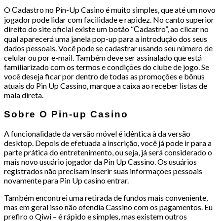
O Сadastro no Pin-Up Casino é muito simples, que até um novo
jogador pode lidar com facilidade e rapidez. No canto superior
direito do site oficial existe um botão “Сadastro”, ao clicar no
qual aparecerá uma janela pop-up para a introdução dos seus
dados pessoais. Você pode se cadastrar usando seu número de
celular ou por e-mail. Também deve ser assinalado que está
familiarizado com os termos e condições do clube de jogo. Se
você deseja ficar por dentro de todas as promoções e bônus
atuais do Pin Up Cassino, marque a caixa ao receber listas de
mala direta.
Sobre O Pin-up Casino
A funcionalidade da versão móvel é idêntica à da versão
desktop. Depois de efetuada a inscrição, você já pode ir para a
parte prática do entretenimento, ou seja, já será considerado o
mais novo usuário jogador da Pin Up Cassino. Os usuários
registrados não precisam inserir suas informações pessoais
novamente para Pin Up casino entrar.
Também encontrei uma retirada de fundos mais conveniente,
mas em geral isso não ofendia Cassino com os pagamentos. Eu
prefiro o Qiwi – é rápido e simples, mas existem outros