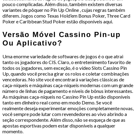
pouco complicadas. Além disso, também existem diversas
variantes de pôquer no Pin Up Online , cujas regras também
diferem. Jogos como Texas Hold’em Bonus Poker, Three Card
Poker e Caribbean Stud Poker estão disponíveis aqui.
Versão Móvel Cassino Pin-up
Ou Aplicativo?
Uma enorme variedade de softwares de jogos é o que atrai
tanto os jogadores do CIS. Claro, o entretenimento favorito de
todos os jogadores, sem exceção, é o vídeo Slots Cassino Pin
Up, quando você precisa girar os rolos e coletar combinações
vencedoras. No site você encontrará variações clássicas de
caça-níqueis e máquinas caça-níqueis modernas com um grande
número de linhas de pagamento e níveis de bônus interessantes.
As máquinas caça-níqueis no Cassino Pin Up estão disponíveis
tanto em dinheiro real como em modo Demo. Se você
realmente deseja experimentar emoções completamente novas,
você sempre pode lutar com revendedores ao vivo abrindo a
seção correspondente. Além disso, não se esqueça de que as
apostas esportivas podem estar disponíveis a qualquer
momento.