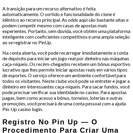
A transição para um recurso alternativo é feita
automaticamente. O sortido e funcionalidade do clone é
idêntico ao recurso principal. As odds aqui são bastante altas e
podem competir mesmo com casas de apostas mais
experientes. Portanto, sem dúvida, você obtém uma plataforma
inteligente com coeficientes competitivos e uma ampla seleção
ao se registrar no PinUp.
Na conta aberta, você pode recarregar imediatamente a conta
de depósito para iniciar um jogo real por dinheiro nas máquinas
caça-níqueis. Os recém-chegados recebem um bônus esportivo
lucrativo que lhes permite iniciar apostas reais em vários tipos
de esportes. O serviço oferece um ambiente confortável para
todos os visitantes. Neste clube você pode se entreter e jogar a
dinheiro em interessantes caça-níqueis. Para sacar fundos, você
pode precisar verificar sua identidade no casino. Para apostas
pagas, bem como acesso a bônus, torneios, loterias e outras
promoções, você precisará de uma conta pessoal com a ajuda
Pin-Up casino login.
Registro No Pin Up — O
Procedimento Para Criar Uma