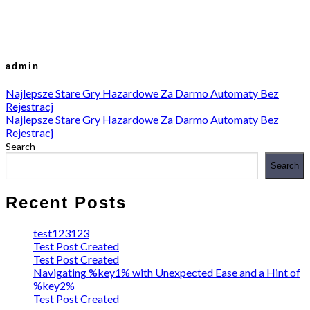
admin
Najlepsze Stare Gry Hazardowe Za Darmo Automaty Bez
Rejestracj
Najlepsze Stare Gry Hazardowe Za Darmo Automaty Bez
Rejestracj
Search
Search
Recent Posts
test123123
Test Post Created
Test Post Created
Navigating %key1% with Unexpected Ease and a Hint of
%key2%
Test Post Created