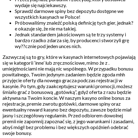
wydaje się najciekawszy.
Sprawdź darmowe spiny bez depozytu dostępne we
wszystkich kasynach w Polsce!
Próbowaliśmy znaleźć polską definicję tych gier, jednak?
e okazuje się, że nie ma takiej.
Jednak standardem jakościowym są te trzy systemy i
bardzo rzadko zdarza się, by producenci stworzyli grę
wy??cznie pod jeden unces nich.
Zazwyczaj są to gry, które w kasynach internetowych pojawiają
się w kategorii ‘inne’ lub zręcznościowe, mimo że z .
umiejętnościami nie mają nic wspólnego. W przypadku bonusu
powitalnego, Twoim jedynym zadaniem będzie zgoda mhh
przyjęcie oferty dla nowego gracza podczas rejestracji w
kasynie. Po tym, gdy zaakceptujesz warunki promocji, możesz
śmiało grać z bonusową „gotówką”, gdyż oferta z razu będzie
aktywna na Twoim koncie. W naszym kasyno online bonus za
rejestracje, premie zwrotu gotówki, darmowe spiny oraz
ewentualny reward kasyno bez depozytu, zawsze będzie miał
jasny i szczegółowy regulamin. Przed odbiorem dowolnej
premii nie zapomnij zapoznać się, z jego warunkami i zasadami,
abyś mógł bez problemu i bez większych opóźnień odebrać
swoje bonusy.