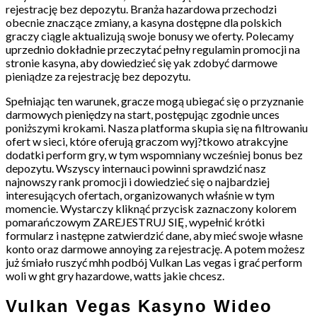
rejestrację bez depozytu. Branża hazardowa przechodzi
obecnie znaczące zmiany, a kasyna dostępne dla polskich
graczy ciągle aktualizują swoje bonusy we oferty. Polecamy
uprzednio dokładnie przeczytać pełny regulamin promocji na
stronie kasyna, aby dowiedzieć się yak zdobyć darmowe
pieniądze za rejestrację bez depozytu.
Spełniając ten warunek, gracze mogą ubiegać się o przyznanie
darmowych pieniędzy na start, postępując zgodnie unces
poniższymi krokami. Nasza platforma skupia się na filtrowaniu
ofert w sieci, które oferują graczom wyj?tkowo atrakcyjne
dodatki perform gry, w tym wspomniany wcześniej bonus bez
depozytu. Wszyscy internauci powinni sprawdzić nasz
najnowszy rank promocji i dowiedzieć się o najbardziej
interesujących ofertach, organizowanych właśnie w tym
momencie. Wystarczy kliknąć przycisk zaznaczony kolorem
pomarańczowym ZAREJESTRUJ SIĘ, wypełnić krótki
formularz i następne zatwierdzić dane, aby mieć swoje własne
konto oraz darmowe annoying za rejestrację. A potem możesz
już śmiało ruszyć mhh podbój Vulkan Las vegas i grać perform
woli w ght gry hazardowe, watts jakie chcesz.
Vulkan Vegas Kasyno Wideo