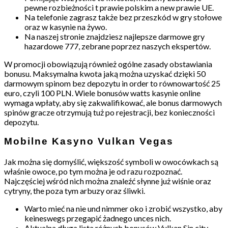
pewne rozbieżności t prawie polskim a new prawie UE.
Na telefonie zagrasz także bez przeszkód w gry stołowe
oraz w kasynie na żywo.
Na naszej stronie znajdziesz najlepsze darmowe gry
hazardowe 777, zebrane poprzez naszych ekspertów.
W promocji obowiązują również ogólne zasady obstawiania
bonusu. Maksymalna kwota jaką można uzyskać dzięki 50
darmowym spinom bez depozytu in order to równowartość 25
euro, czyli 100 PLN. Wiele bonusów watts kasynie online
wymaga wpłaty, aby się zakwalifikować, ale bonus darmowych
spinów gracze otrzymują tuż po rejestracji, bez konieczności
depozytu.
Mobilne Kasyno Vulkan Vegas
Jak można się domyślić, większość symboli w owocówkach są
właśnie owoce, po tym można je od razu rozpoznać.
Najczęściej wśród nich można znaleźć słynne już wiśnie oraz
cytryny, the poza tym arbuzy oraz śliwki.
Warto mieć na nie und nimmer oko i zrobić wszystko, aby
keineswegs przegapić żadnego unces nich.
Aktualna długa lista różnych bonusów Vulkan Sin city