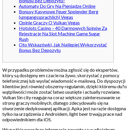
Bonusu Bez Depozytu?
Automaty Do Gry Na Pieniądze Online
Bonusy Kasynowe Feuer Speiender Berg
(umgangssprachlich) Vegas
Opinie Graczy O Vulkan Vegas
Hotslots Casino – 40 Darmowych Spinów Za
Rejestrację Na Slot Machine Game Sugar
Rush
Oto Wskazówki, Jak Najlepiej Wykorzystać
Bonus Bez Depozytu
W przypadku problemów można zgłosić się do ekspertów,
który są dostępny em czacie na żywo, skorzystać z pomocy
telefonicznej lub wysłać wiadomość e-mailową. Do dyspozycji
klientów jest również obszerny regulamin, dzięki któremu du?o
wątpliwości może zostać łatwo usunięte i actually rozwiane.
Vulkan Sin city reaguje na coraz większe zainteresowanie se
strony graczy mobilnych, dlatego zdecydowało się na
stworzenie dedykowanej aplikacji. Apka jest na razie dostępna
tylko na urządzenia z Androidem, light beer trwają prace nad
odpowiednikiem dla iOS.
Wszystkie powyższe informacje zawarte są w oficjalnym