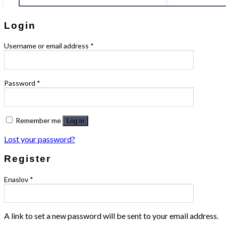
Login
Username or email address
*
Password
*
Remember me
Log in
Lost your password?
Register
Enaslov
*
A link to set a new password will be sent to your email address.