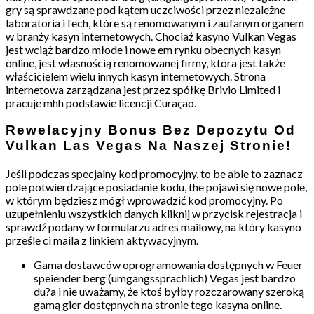
gry są sprawdzane pod kątem uczciwości przez niezależne
laboratoria iTech, które są renomowanym i zaufanym organem
w branży kasyn internetowych. Chociaż kasyno Vulkan Vegas
jest wciąż bardzo młode i nowe em rynku obecnych kasyn
online, jest własnością renomowanej firmy, która jest także
właścicielem wielu innych kasyn internetowych. Strona
internetowa zarządzana jest przez spółkę Brivio Limited i
pracuje mhh podstawie licencji Curaçao.
Rewelacyjny Bonus Bez Depozytu Od
Vulkan Las Vegas Na Naszej Stronie!
Jeśli podczas specjalny kod promocyjny, to be able to zaznacz
pole potwierdzające posiadanie kodu, the pojawi się nowe pole,
w którym będziesz mógł wprowadzić kod promocyjny. Po
uzupełnieniu wszystkich danych kliknij w przycisk rejestracja i
sprawdź podany w formularzu adres mailowy, na który kasyno
prześle ci maila z linkiem aktywacyjnym.
Gama dostawców oprogramowania dostępnych w Feuer
speiender berg (umgangssprachlich) Vegas jest bardzo
du?a i nie uważamy, że ktoś byłby rozczarowany szeroką
gamą gier dostępnych na stronie tego kasyna online.