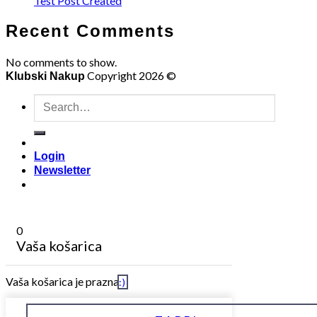
Test Post Created
Recent Comments
No comments to show.
Copyright 2026 ©
Klubski Nakup
Search
for:
Login
Newsletter
0
Vaša košarica
Vaša košarica je prazna
:)