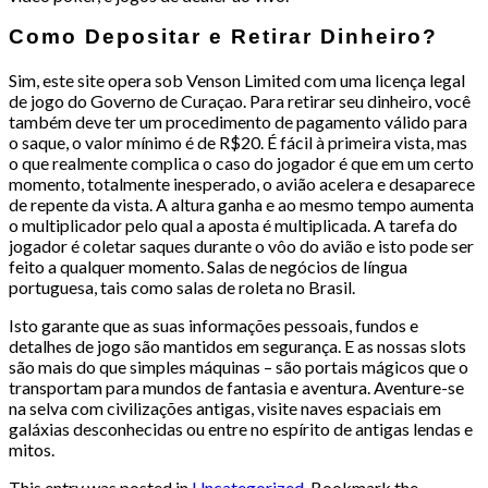
Como Depositar e Retirar Dinheiro?
Sim, este site opera sob Venson Limited com uma licença legal
de jogo do Governo de Curaçao. Para retirar seu dinheiro, você
também deve ter um procedimento de pagamento válido para
o saque, o valor mínimo é de R$20. É fácil à primeira vista, mas
o que realmente complica o caso do jogador é que em um certo
momento, totalmente inesperado, o avião acelera e desaparece
de repente da vista. A altura ganha e ao mesmo tempo aumenta
o multiplicador pelo qual a aposta é multiplicada. A tarefa do
jogador é coletar saques durante o vôo do avião e isto pode ser
feito a qualquer momento. Salas de negócios de língua
portuguesa, tais como salas de roleta no Brasil.
Isto garante que as suas informações pessoais, fundos e
detalhes de jogo são mantidos em segurança. E as nossas slots
são mais do que simples máquinas – são portais mágicos que o
transportam para mundos de fantasia e aventura. Aventure-se
na selva com civilizações antigas, visite naves espaciais em
galáxias desconhecidas ou entre no espírito de antigas lendas e
mitos.
This entry was posted in
Uncategorized
. Bookmark the