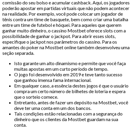
comissão do seu bolso e acumular cashback. Aqui, os jogadores
poderão apostar em partidas virtuais que não podem acontecer
na realidade. Por exemplo, você pode colocar um jogador de
tênis contra um time de basquete, bem como criar uma batalha
entre um time de futebol e hóquei. Para aqueles que querem
ganhar muito dinheiro, o cassino Mostbet oferece slots com a
possibilidade de ganhar o jackpot. Para abrir esses slots,
especifique o jackpot nos parâmetros do cassino. Para os
amantes do poker na Mostbet online também desenvolveu uma
seção separada.
Isto garante um alto dinamismo e permite que você faça
muitas apostas em um curto período de tempo.
O jogo foi desenvolvido em 2019 e teve tanto sucesso
que ganhou imensa fama internacional.
Em qualquer caso, a essência destes jogos é que o usuário
compra um certo número de bilhetes de loteria e espera
que o sorteio comece.
Entretanto, antes de fazer um depósito na Mostbet, você
deve ter uma conta em um dos bancos.
Tais condições estão relacionadas com a segurança do
dinheiro que os clientes da Mostbet guardam na sua
conta.