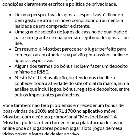
condições claramente escritos e política de privacidade.
De uma perspectiva de apostas esportivas, é dinheiro
bem gasto se atrai um novo comprador ou aumenta a
lealdade de um comprador existente.
Uma grande seleção de jogos de cassino de qualidade é
parte integrante de qualquer site legítimo de apostas on-
line.
Em resumo, a Mostbet parece ser o lugar perfeito para
começar ou aprofundar sua paixão por cassinos online e
apostas esportivas.
Alguns dos termos do bônus incluem fazer um depósito
mínimo de R$50.
Nesta Mostbet avaliação, pretendemos dar-lhe a
conhecer toda a atividade do site oficial da marca, numa
análise que inclui jogos, bónus, registo e depósitos, entre
outros importantes parâmetros.
Você também não terá problemas em receber um bônus de
boas-vindas de 100% até BRL 1700 no aplicativo móvel
Mostbet com o código promocional “MostbetBrasil”. A
Mostbet pode também fornecer uma plataforma de casino
online onde os jogadores podem jogar slots, jogos de mesa,
video poker, e jogos de dealer ao vivo.