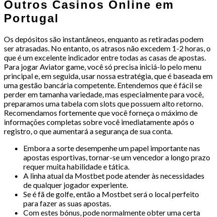
Outros Casinos Online em
Portugal
Os depósitos são instantâneos, enquanto as retiradas podem
ser atrasadas. No entanto, os atrasos não excedem 1-2 horas, o
que é um excelente indicador entre todas as casas de apostas.
Para jogar Aviator game, você só precisa iniciá-lo pelo menu
principal e, em seguida, usar nossa estratégia, que é baseada em
uma gestão bancária competente. Entendemos que é fácil se
perder em tamanha variedade, mas especialmente para você,
preparamos uma tabela com slots que possuem alto retorno.
Recomendamos fortemente que você forneça o máximo de
informações completas sobre você imediatamente após o
registro, o que aumentará a segurança de sua conta.
Embora a sorte desempenhe um papel importante nas
apostas esportivas, tornar-se um vencedor a longo prazo
requer muita habilidade e tática.
A linha atual da Mostbet pode atender às necessidades
de qualquer jogador experiente.
Se é fã de golfe, então a Mostbet será o local perfeito
para fazer as suas apostas.
Com estes bónus, pode normalmente obter uma certa