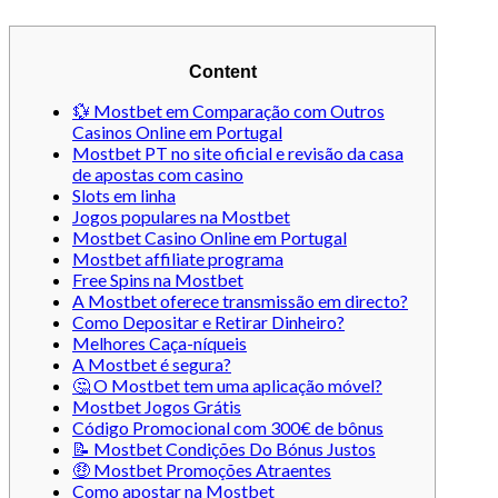
Content
💱 Mostbet em Comparação com Outros
Casinos Online em Portugal
Mostbet PT no site oficial e revisão da casa
de apostas com casino
Slots em linha
Jogos populares na Mostbet
Mostbet Casino Online em Portugal
Mostbet affiliate programa
Free Spins na Mostbet
A Mostbet oferece transmissão em directo?
Como Depositar e Retirar Dinheiro?
Melhores Caça-níqueis
A Mostbet é segura?
🤔 O Mostbet tem uma aplicação móvel?
Mostbet Jogos Grátis
Código Promocional com 300€ de bônus
📝 Mostbet Condições Do Bónus Justos
🤑 Mostbet Promoções Atraentes
Como apostar na Mostbet