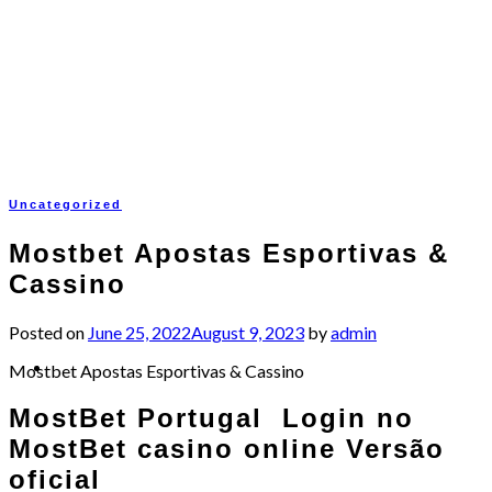
Skip
to
content
Uncategorized
Mostbet Apostas Esportivas &
Cassino
Posted on
June 25, 2022
August 9, 2023
by
admin
Mostbet Apostas Esportivas & Cassino
MostBet Portugal ️ Login no
MostBet casino online Versão
oficial