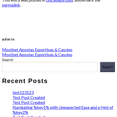
permalink
.
admin
Mostbet Apostas Esportivas & Cassino
Mostbet Apostas Esportivas & Cassino
Search
Search
Recent Posts
test123123
Test Post Created
Test Post Created
Navigating %key1% with Unexpected Ease and a Hint of
%key2%