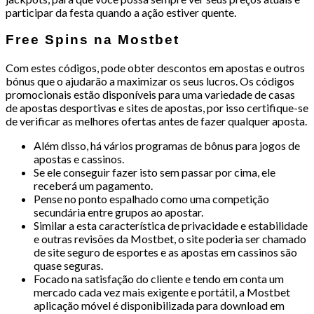
participar da festa quando a ação estiver quente.
Free Spins na Mostbet
Com estes códigos, pode obter descontos em apostas e outros
bónus que o ajudarão a maximizar os seus lucros. Os códigos
promocionais estão disponíveis para uma variedade de casas
de apostas desportivas e sites de apostas, por isso certifique-se
de verificar as melhores ofertas antes de fazer qualquer aposta.
Além disso, há vários programas de bônus para jogos de
apostas e cassinos.
Se ele conseguir fazer isto sem passar por cima, ele
receberá um pagamento.
Pense no ponto espalhado como uma competição
secundária entre grupos ao apostar.
Similar a esta característica de privacidade e estabilidade
e outras revisões da Mostbet, o site poderia ser chamado
de site seguro de esportes e as apostas em cassinos são
quase seguras.
Focado na satisfação do cliente e tendo em conta um
mercado cada vez mais exigente e portátil, a Mostbet
aplicação móvel é disponibilizada para download em