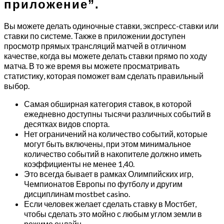
приложение”.
Вы можете делать одиночные ставки, экспресс-ставки или
ставки по системе. Также в приложении доступен
просмотр прямых трансляций матчей в отличном
качестве, когда вы можете делать ставки прямо по ходу
матча. В то же время вы можете просматривать
статистику, которая поможет вам сделать правильный
выбор.
Самая обширная категория ставок, в которой
ежедневно доступны тысячи различных событий в
десятках видов спорта.
Нет ограничений на количество событий, которые
могут быть включены, при этом минимальное
количество событий в накопителе должно иметь
коэффициенты не менее 1,40.
Это всегда бывает в рамках Олимпийских игр,
Чемпионатов Европы по футболу и другим
дисциплинам mostbet casino.
Если человек желает сделать ставку в Мостбет,
чтобы сделать это мойно с любым углом земли в
режиме онлайн.