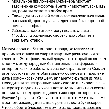
Мобильное приложение букмекера Мостбет
заточено на комфортный беттинг Мостбет уз скачать
андроид вы можете в любое время.
Также для этих целей можно воспользоваться email-
рассылкой, просто указав адрес своей электронной
почты в профиле.
Узбекистанские игроки могут делать ставки в
Mostbet на различные спортивные события и
варианты ставок.
Международная беттинговая площадка Mostbet uz
принимает ставки на спорт и азартные развлечения от
клиентов. Это официальный документ, который позволяет
многим международным беттинговым платформам и
интернет-казино работать в разных странах мира. Смысл
игры состоит в том, чтобы вовремя остановить пари, и не
дать возможности летящему аппарату скрыться из глаз.
Победителя в электронных видах спорта выбирает ГСС –
генератор случайных чисел, поэтому вы никак не сможете
повлиять на ход происходящего или спрогнозировать
будущий результат. Связано это с тонкостями и нюансами
местного законодательства о деятельности букмекеров.
Чтобы обойти блокировку можно использовать зеркало