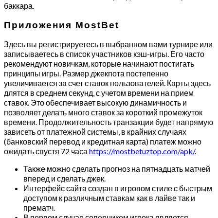
баккара.
Приложения MostBet
Здесь вы регистрируетесь в выбранном вами турнире или
записываетесь в список участников кэш-игры. Его часто
рекомендуют новичкам, которые начинают постигать
принципы игры. Размер джекпота постепенно
увеличивается за счет ставок пользователей. Карты здесь
длятся в среднем секунд, с учетом времени на прием
ставок. Это обеспечивает высокую динамичность и
позволяет делать много ставок за короткий промежуток
времени. Продолжительность транзакции будет напрямую
зависеть от платежной системы, в крайних случаях
(банковский перевод и кредитная карта) платеж можно
ожидать спустя 72 часа
https://mostbetuztop.com/apk/
.
Также можно сделать прогноз на пятнадцать матчей
вперед и сделать джек.
Интерфейс сайта создан в игровом стиле с быстрым
доступом к различным ставкам как в лайве так и
прематч.
В первом случае соперником игрока является