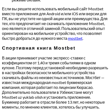
Если вы решите использовать мобильный сайт Mostbet
вместо приложения для Android и/или iOS или версии для
ПК, вы не упустите ни одной акции или преимущества. Для
тех, кто предпочитает не скачивать приложение Mostbet,
оно является отличной заменой. Пользовательский опыт
ориентирован на мобильное устройство, что позволяет
быстро добраться до нужного места
mostbet
.
Спортивная книга Mostbet
В акции принимают участие экспресс-ставки с
коэффициентом от 1,40 и тремя событиями в одном
купоне. Поэтому перед установкой необходимо разрешить
в настройках безопасности мобильного устройства
скачивать файлы из неизвестных источников. Мостбет —
известная международная mostbet букмекерская
компания, которая работает по лицензии Кюрасао.
Дополнительно пользователи в Узбекистане могут
Mostbet uz yuklab olish и установить приложение.
Букмекер работает в отрасли более 13 лет, но некоторые
моменты, по мнению клиентов, хотелось бы улучшить.