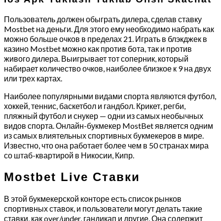
Пользователь должен обыграть дилера, сделав ставку
Mostbet на деньги. Для этого ему необходимо набрать как
можно больше очков в пределах 21. Играть в блэкджек в
казино Mostbet можно как против бота, так и против
живого дилера. Выигрывает тот соперник, который
набирает количество очков, наиболее близкое к 9 на двух
или трех картах.
Наиболее популярными видами спорта являются футбол,
хоккей, теннис, баскетбол и гандбол. Крикет, регби,
пляжный футбол и снукер — одни из самых необычных
видов спорта. Онлайн-букмекер MostBet является одним
из самых влиятельных спортивных букмекеров в мире.
Известно, что она работает более чем в 50 странах мира
со штаб-квартирой в Никосии, Кипр.
Mostbet Live Ставки
В этой букмекерской конторе есть список рынков
спортивных ставок, и пользователи могут делать такие
ставки, как over/under, гандикап и другие. Она содержит