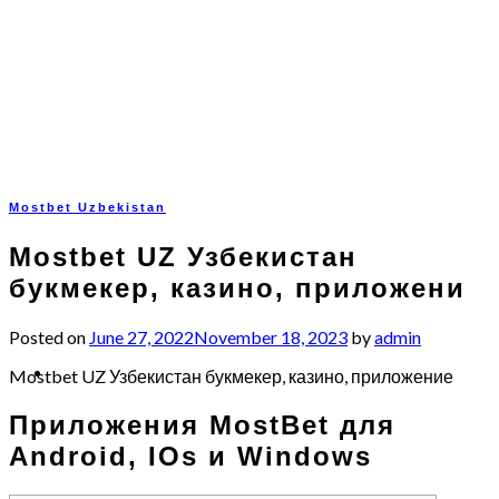
Skip
to
content
Mostbet Uzbekistan
Mostbet UZ Узбекистан
букмекер, казино, приложени
Posted on
June 27, 2022
November 18, 2023
by
admin
Mostbet UZ Узбекистан букмекер, казино, приложение
Приложения MostBet для
Android, IOs и Windows