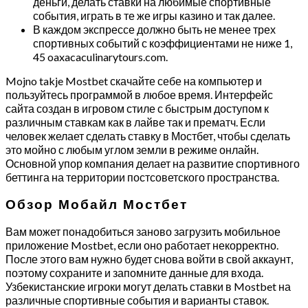
деньги, делать ставки на любимые спортивные
события, играть в те же игры казино и так далее.
В каждом экспрессе должно быть не менее трех
спортивных событий с коэффициентами не ниже 1,
45 oaxacaculinarytours.com.
Mojno takje Mostbet скачайте себе на компьютер и
пользуйтесь программой в любое время. Интерфейс
сайта создан в игровом стиле с быстрым доступом к
различным ставкам как в лайве так и прематч. Если
человек желает сделать ставку в Мостбет, чтобы сделать
это мойно с любым углом земли в режиме онлайн.
Основной упор компания делает на развитие спортивного
беттинга на территории постсоветского пространства.
Обзор Мобайл Мостбет
Вам может понадобиться заново загрузить мобильное
приложение Mostbet, если оно работает некорректно.
После этого вам нужно будет снова войти в свой аккаунт,
поэтому сохраните и запомните данные для входа.
Узбекистанские игроки могут делать ставки в Mostbet на
различные спортивные события и варианты ставок.