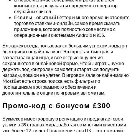
компьютер, а результаты определяет генератор
случайных чисел.
Если вы – опытный беттор и много времени отводите
торговле ставками-онлайн, самое время скачать
приложение, которое полностью совместимо с
операционными системами Android и iOS.
Блэкджек всегда пользовался большим успехом, когда он
был принят онлайн-казино. Это простая, быстрая и
захватывающая игра, и все острые ощущения
сохраняются в онлайновой форме. Чтобы играть, нужно
держать под контролем самолет и стараться получить
награды, пока он не улетел. В игровом зале онлайн-казино
MostBet есть строка поиска, есть фильтры по
поставщикам программного обеспечения и
дополнительные опции по игровым автоматам.
Промо-код с бонусом £300
Букмекер имеет хорошую репутацию и предлагает свои
услуги в 39 странах мира, работая со многими клиентами
уже более 12-ти лет. Приложение для ПК – это, пожалуй,