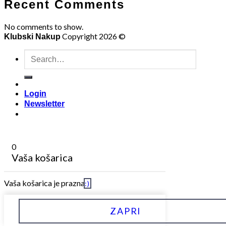
Recent Comments
No comments to show.
Copyright 2026 ©
Klubski Nakup
Search
for:
Login
Newsletter
0
Vaša košarica
Vaša košarica je prazna
:)
ZAPRI