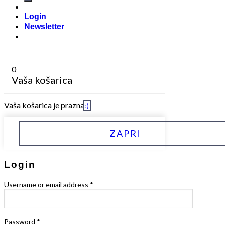
Login
Newsletter
0
Vaša košarica
Vaša košarica je prazna
:)
ZAPRI
Login
Username or email address
*
Password
*