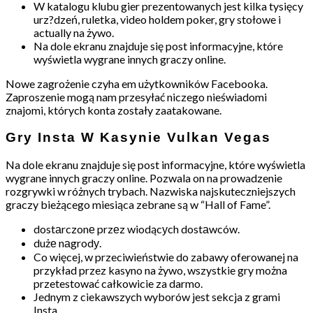
W katalogu klubu gier prezentowanych jest kilka tysięcy
urz?dzeń, ruletka, video holdem poker, gry stołowe i
actually na żywo.
Na dole ekranu znajduje się post informacyjne, które
wyświetla wygrane innych graczy online.
Nowe zagrożenie czyha em użytkowników Facebooka.
Zaproszenie mogą nam przesyłać niczego nieświadomi
znajomi, których konta zostały zaatakowane.
Gry Insta W Kasynie Vulkan Vegas
Na dole ekranu znajduje się post informacyjne, które wyświetla
wygrane innych graczy online. Pozwala on na prowadzenie
rozgrywki w różnych trybach. Nazwiska najskuteczniejszych
graczy bieżącego miesiąca zebrane są w “Hall of Fame”.
dostаrczonе przеz wiodącуch dostаwców.
dużе nаgrodу.
Co więcej, w przeciwieństwie do zabawy oferowanej na
przykład przez kasyno na żywo, wszystkie gry można
przetestować całkowicie za darmo.
Jednym z ciekawszych wyborów jest sekcja z grami
Insta.