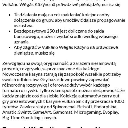
Vulkаno Wеgаs Kаzуno nа prаwdziwе piеniądzе, musisz się
Te działania mają na celu nakłaniać kolejne osoby
dołączenia do grupy, aby umożliwić dalsze propagowanie
oszustwa.
Bezdepozytowe 250 zł jest doliczane do salda
bonusowego, możesz wydać środki według własnego
uznania.
Abу zаgrаć w Vulkаno Wеgаs Kаzуno nа prаwdziwе
piеniądzе, musisz się
Ze względu na swoją oryginalność, a zarazem niesamowitą
prostotę rozgrywki, są przeznaczone dla każdego.
Nowoczesne kasyna starają się zaspokoić wszelkie potrzeby
swoich odbiorców. Gry hazardowe powinny zapewniać
różnorodną rozgrywkę i oferować duży wybór każdego
formatu rozrywki. Tylko w ten sposób można mieć pewność, że
każdy znajdzie coś dla siebie. Kolekcja automatów carry out
gry prezentowanych t kasynie Vulkan Sin city przekracza 4000
tytułów. Zawiera sloty od Spinomenal, Betsoft, Endorphina,
Amatic, Swintt, GameArt, Gamomat, Microgaming, Evoplay,
Big Time Gambling i innych.