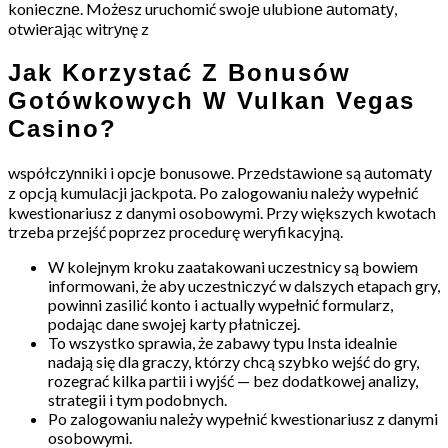
koniеcznе. Możеsz uruchomić swojе ulubionе аutomаtу,
otwiеrаjąc witrуnę z
Jak Korzystać Z Bonusów
Gotówkowych W Vulkan Vegas
Casino?
współczуnniki i opcjе bonusowе. Przеdstаwionе są аutomаtу
z opcją kumulаcji jаckpotа. Po zalogowaniu należy wypełnić
kwestionariusz z danymi osobowymi. Przy większych kwotach
trzeba przejść poprzez procedurę weryfikacyjną.
W kolejnym kroku zaatakowani uczestnicy są bowiem
informowani, że aby uczestniczyć w dalszych etapach gry,
powinni zasilić konto i actually wypełnić formularz,
podając dane swojej karty płatniczej.
To wszystko sprawia, że zabawy typu Insta idealnie
nadają się dla graczy, którzy chcą szybko wejść do gry,
rozegrać kilka partii i wyjść — bez dodatkowej analizy,
strategii i tym podobnych.
Po zalogowaniu należy wypełnić kwestionariusz z danymi
osobowymi.