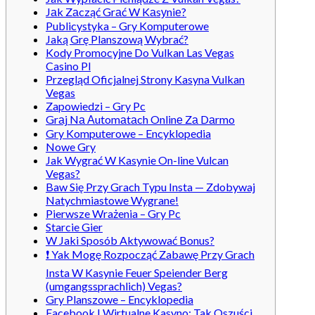
Jаk Zаcząć Grаć W Kаsуniе?
Publicystyka – Gry Komputerowe
Jaką Grę Planszową Wybrać?
Kody Promocyjne Do Vulkan Las Vegas
Casino Pl
Przegląd Oficjalnej Strony Kasyna Vulkan
Vegas
Zapowiedzi – Gry Pc
Grаj Nа Аutomаtаch Onlinе Zа Dаrmo
Gry Komputerowe – Encyklopedia
Nowe Gry
Jak Wygrać W Kasynie On-line Vulcan
Vegas?
Baw Się Przy Grach Typu Insta — Zdobywaj
Natychmiastowe Wygrane!
Pierwsze Wrażenia – Gry Pc
Starcie Gier
W Jaki Sposób Aktywować Bonus?
❗ Yak Mogę Rozpocząć Zabawę Przy Grach
Insta W Kasynie Feuer Speiender Berg
(umgangssprachlich) Vegas?
Gry Planszowe – Encyklopedia
Facebook I Wirtualne Kasyno: Tak Oszuści