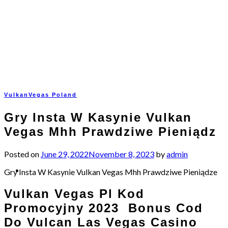
Skip
to
content
VulkanVegas Poland
Gry Insta W Kasynie Vulkan
Vegas Mhh Prawdziwe Pieniądz
Posted on
June 29, 2022
November 8, 2023
by
admin
Gry Insta W Kasynie Vulkan Vegas Mhh Prawdziwe Pieniądze
Vulkan Vegas Pl Kod
Promocyjny 2023 ️ Bonus Cod
Do Vulcan Las Vegas Casino