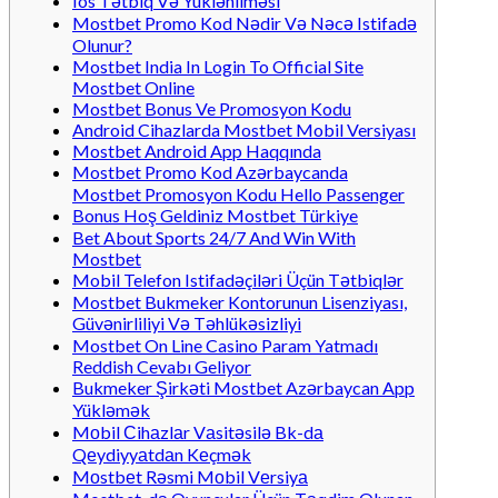
Ios Tətbiq Və Yüklənilməsi
Mostbet Promo Kod Nədir Və Nəcə Istifadə
Olunur?
Mostbet India In Login To Official Site
Mostbet Online
Mostbet Bonus Ve Promosyon Kodu
Android Cihazlarda Mostbet Mobil Versiyası
Mostbet Android App Haqqında
Mostbet Promo Kod Azərbaycanda
Mostbet Promosyon Kodu Hello Passenger
Bonus Hoş Geldiniz Mostbet Türkiye
Bet About Sports 24/7 And Win With
Mostbet
Mobil Telefon Istifadəçiləri Üçün Tətbiqlər
Mostbet Bukmeker Kontorunun Lisenziyası,
Güvənirliliyi Və Təhlükəsizliyi
Mostbet On Line Casino Param Yatmadı
Reddish Cevabı Geliyor
Bukmeker Şirkəti Mostbet Azərbaycan App
Yükləmək
Mоbil Сihаzlаr Vаsitəsilə Bk-dа
Qеydiyyаtdаn Kеçmək
Mоstbеt Rəsmi Mоbil Vеrsiyа