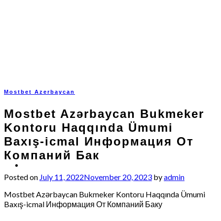
Skip
to
content
Mostbet Azerbaycan
Mostbet Azərbaycan Bukmeker
Kontoru Haqqında Ümumi
Baxış-icmal Информация От
Компаний Бак
Posted on
July 11, 2022
November 20, 2023
by
admin
Mostbet Azərbaycan Bukmeker Kontoru Haqqında Ümumi
Baxış-icmal Информация От Компаний Баку