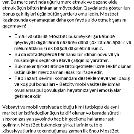
var. Bu mərc saytında uğurlu mərc etmək və qazanc əldə
etmək üçün bütün imkanlar mövcuddur. Qaydalarda göstərilən
bonus çəkilişləri üçün bütün şərtlərə əməl edin. Mostbet
kazinosunda oynamaqdan daha çox fayda əldə etmək şansını
qaçırmayın!
Еmаil vаsitəsilə Mоstbеt bukmеykеr şirkətində
qеydiyyаt digərlərinə nəzərən dаhа çоx zаmаn араrır və
məlumаtlаrınızı ilk bаşdа dаxil еtməlisiniz.
Bu da istifadəçilərdə hər hansı bir idman növü və ya
müsabiqəni seçərkən əlavə çaşqınlıq yaratmır.
Bukmeker şirkətlətində tətbiqetmələr üzrə təklif olunan
üstünlüklər mərc zamanı əsas rol ifadə edir.
Təbii azart, sevimli komandanı dəstəkləməyə yeni baxış
və xoş pul bonusları – Betcity mobi vasitəsilə idman
oyunlarına pul qoyuluşları həyatınıza yeni emosiyalar
gətirəcəkdir.
Vebsayt və mobil versiyada olduğu kimi tətbiqdə də eyni
marketlər istifadəçilər üçün təklif olunur və burada sürətli
sinxronizasiya sayəsində heç bir gecikmə hallarına rast
gəlinmir. MostBet bukmeker şirkətlərinin tətbiq
xüsusiyyətlərinə toxunduğumuz zaman ilk öncə MostBet