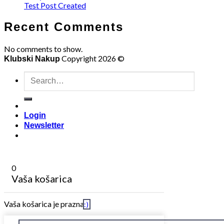
Test Post Created
Recent Comments
No comments to show.
Copyright 2026 ©
Klubski Nakup
Search
for:
Login
Newsletter
0
Vaša košarica
Vaša košarica je prazna
:)