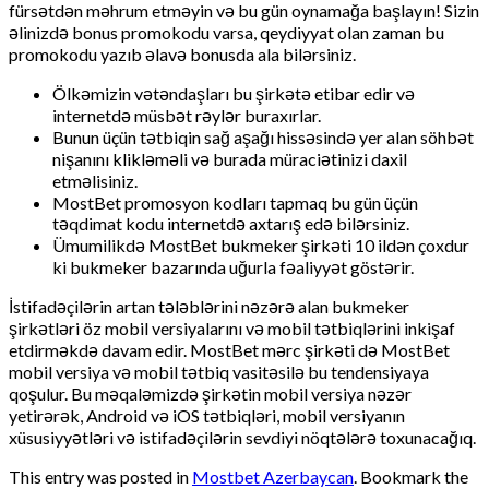
fürsətdən məhrum etməyin və bu gün oynamağa başlayın! Sizin
əlinizdə bonus promokodu varsa, qeydiyyat olan zaman bu
promokodu yazıb əlavə bonusda ala bilərsiniz.
Ölkəmizin vətəndaşları bu şirkətə etibar edir və
internetdə müsbət rəylər buraxırlar.
Bunun üçün tətbiqin sağ aşağı hissəsində yer alan söhbət
nişanını klikləməli və burada müraciətinizi daxil
etməlisiniz.
MostBet promosyon kodları tapmaq bu gün üçün
təqdimat kodu internetdə axtarış edə bilərsiniz.
Ümumilikdə MostBet bukmeker şirkəti 10 ildən çoxdur
ki bukmeker bazarında uğurla fəaliyyət göstərir.
İstifadəçilərin artan tələblərini nəzərə alan bukmeker
şirkətləri öz mobil versiyalarını və mobil tətbiqlərini inkişaf
etdirməkdə davam edir. MostBet mərc şirkəti də MostBet
mobil versiya və mobil tətbiq vasitəsilə bu tendensiyaya
qoşulur. Bu məqaləmizdə şirkətin mobil versiya nəzər
yetirərək, Android və iOS tətbiqləri, mobil versiyanın
xüsusiyyətləri və istifadəçilərin sevdiyi nöqtələrə toxunacağıq.
This entry was posted in
Mostbet Azerbaycan
. Bookmark the