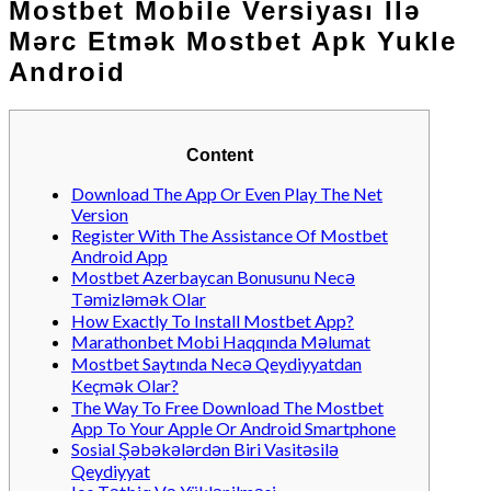
Mostbet Mobile Versiyası Ilə
Mərc Etmək Mostbet Apk Yukle
Android
Content
Download The App Or Even Play The Net
Version
Register With The Assistance Of Mostbet
Android App
Mostbet Azerbaycan Bonusunu Necə
Təmizləmək Olar
How Exactly To Install Mostbet App?
Marathonbet Mobi Haqqında Məlumat
Mostbet Saytında Necə Qeydiyyatdan
Keçmək Olar?
The Way To Free Download The Mostbet
App To Your Apple Or Android Smartphone
Sosial Şəbəkələrdən Biri Vasitəsilə
Qeydiyyat