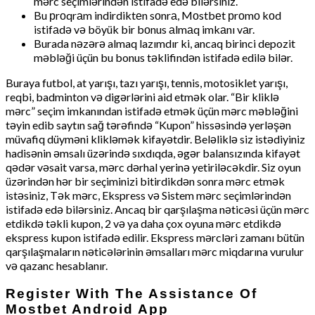
mərc seçimlərindən istifadə edə bilərsiniz.
Bu рrоqrаm indirdiktеn sоnrа, Mоstbеt рrоmо kоd
istifаdə və böyük bir bоnus аlmаq imkаnı vаr.
Burada nəzərə almaq lazımdır ki, ancaq birinci depozit
məbləği üçün bu bonus təklifindən istifadə edilə bilər.
Buraya futbol, at yarışı, tazı yarışı, tennis, motosiklet yarışı,
reqbi, badminton və digərlərini aid etmək olar. “Bir kliklə
mərc” seçim imkanından istifadə etmək üçün mərc məbləğini
təyin edib saytın sağ tərəfində “Kupon” hissəsində yerləşən
müvafiq düyməni klikləmək kifayətdir. Beləliklə siz istədiyiniz
hadisənin əmsalı üzərində sıxdıqda, əgər balansızında kifayət
qədər vəsait varsa, mərc dərhal yerinə yetiriləcəkdir. Siz oyun
üzərindən hər bir seçiminizi bitirdikdən sonra mərc etmək
istəsiniz, Tək mərc, Ekspress və Sistem mərc seçimlərindən
istifadə edə bilərsiniz. Ancaq bir qarşılaşma nəticəsi üçün mərc
etdikdə təkli kupon, 2 və ya daha çox oyuna mərc etdikdə
ekspress kupon istifadə edilir. Ekspress mərcləri zamanı bütün
qarşılaşmaların nəticələrinin əmsalları mərc miqdarına vurulur
və qazanc hesablanır.
Register With The Assistance Of
Mostbet Android App