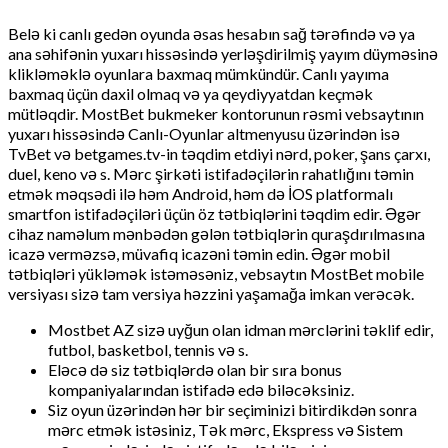
Belə ki canlı gedən oyunda əsas hesabın sağ tərəfində və ya
ana səhifənin yuxarı hissəsində yerləşdirilmiş yayım düyməsinə
klikləməklə oyunlara baxmaq mümkündür. Canlı yayıma
baxmaq üçün daxil olmaq və ya qeydiyyatdan keçmək
mütləqdir. MostBet bukmeker kontorunun rəsmi vebsaytının
yuxarı hissəsində Canlı-Oyunlar altmenyusu üzərindən isə
TvBet və betgames.tv-in təqdim etdiyi nərd, poker, şans çarxı,
duel, keno və s. Mərc şirkəti istifadəçilərin rahatlığını təmin
etmək məqsədi ilə həm Android, həm də İOS platformalı
smartfon istifadəçiləri üçün öz tətbiqlərini təqdim edir. Əgər
cihaz naməlum mənbədən gələn tətbiqlərin quraşdırılmasına
icazə verməzsə, müvafiq icazəni təmin edin. Əgər mobil
tətbiqləri yükləmək istəməsəniz, vebsaytın MostBet mobile
versiyası sizə tam versiya həzzini yaşamağa imkan verəcək.
Mostbet AZ sizə uyğun olan idman mərclərini təklif edir,
futbol, ​​basketbol, ​​tennis və s.
Eləcə də siz tətbiqlərdə olan bir sıra bonus
kompaniyalarından istifadə edə biləcəksiniz.
Siz oyun üzərindən hər bir seçiminizi bitirdikdən sonra
mərc etmək istəsiniz, Tək mərc, Ekspress və Sistem