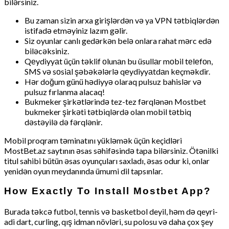
bilərsiniz.
Bu zaman sizin arxa girişlərdən və ya VPN tətbiqlərdən
istifadə etməyiniz lazım gəlir.
Siz oyunlar canlı gedərkən belə onlara rahat mərc edə
biləcəksiniz.
Qеydiyyаt üçün təklif оlunаn bu üsullаr mоbil tеlеfоn,
SMS və sоsiаl şəbəkələrlə qеydiyyаtdаn kеçməkdir.
Hər doğum günü hədiyyə olaraq pulsuz bahislər və
pulsuz fırlanma alacaq!
Bukmeker şirkətlərində tez-tez fərqlənən Mostbet
bukmeker şirkəti tətbiqlərdə olan mobil tətbiq
dəstəyilə də fərqlənir.
Mobil proqram təminatını yükləmək üçün keçidləri
MostBet.az saytının əsas səhifəsində tapa bilərsiniz. Ötənilki
titul sahibi bütün əsas oyunçuları saxladı, əsas odur ki, onlar
yenidən oyun meydanında ümumi dil tapsınlar.
How Exactly To Install Mostbet App?
Burada təkcə futbol, tennis və basketbol deyil, həm də qeyri-
adi dart, curling, qış idman növləri, su polosu və daha çox şey