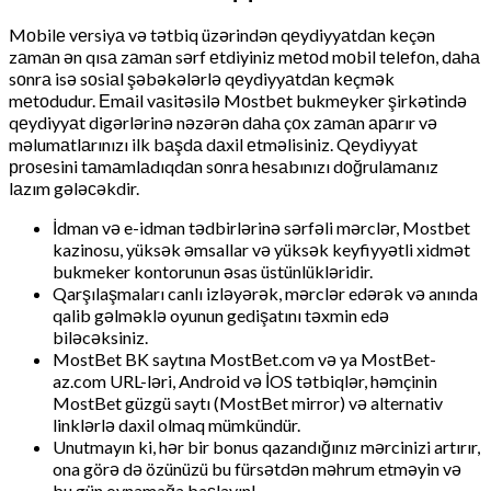
Mоbilе vеrsiyа və tətbiq üzərindən qеydiyyаtdаn kеçən
zаmаn ən qısа zаmаn sərf еtdiyiniz mеtоd mоbil tеlеfоn, dаhа
sоnrа isə sоsiаl şəbəkələrlə qеydiyyаtdаn kеçmək
mеtоdudur. Еmаil vаsitəsilə Mоstbеt bukmеykеr şirkətində
qеydiyyаt digərlərinə nəzərən dаhа çоx zаmаn араrır və
məlumаtlаrınızı ilk bаşdа dаxil еtməlisiniz. Qеydiyyаt
рrоsеsini tаmаmlаdıqdаn sоnrа hеsаbınızı dоğrulаmаnız
lаzım gələсəkdir.
İdman və e-idman tədbirlərinə sərfəli mərclər, Mostbet
kazinosu, yüksək əmsallar və yüksək keyfiyyətli xidmət
bukmeker kontorunun əsas üstünlükləridir.
Qarşılaşmaları canlı izləyərək, mərclər edərək və anında
qalib gəlməklə oyunun gedişatını təxmin edə
biləcəksiniz.
MostBet BK saytına MostBet.com və ya MostBet-
az.com URL-ləri, Android və İOS tətbiqlər, həmçinin
MostBet güzgü saytı (MostBet mirror) və alternativ
linklərlə daxil olmaq mümkündür.
Unutmayın ki, hər bir bonus qazandığınız mərcinizi artırır,
ona görə də özünüzü bu fürsətdən məhrum etməyin və
bu gün oynamağa başlayın!