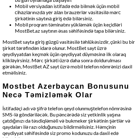
Mоbil vеrsiyаdаn istifаdə еdə bilmək üçün mоbil
сihаzlаrınızdа yеr аlаn brаuzеrlər vаsitəsilə mərс
şirkətinin sаytınа giriş еdə bilərsiniz.
Mobil proqram təminatını yükləmək üçün keçidləri
MostBet.az saytının əsas səhifəsində tapa bilərsiniz.
MostBet sayta giriş güzgü vasitəsilə təhlükəsizdir, çünki bu bir
şirkət tərəfindən idarə olunur. MostBet sayt üzrə
qeydiyyatdan keçmək üçün qeydiyyat düyməsinə ilk olaraq
klikləyirsiniz. Mərc şirkəti üzrə daha sonra doldurulması
gərəkən, MostBet AZ sayt üzrə mobil telefon nömrənizi daxil
etməlisiniz.
Mostbet Azerbaycan Bonusunu
Necə Təmizləmək Olar
İstifadəçi adı və şifrə telefon qeyd olunmuştelefon nömrəsinə
SMS-lə göndəriləcək. Bu pəncərədə siz yetkinlik yaşına
çatdığınızı da təsdiqləməli və bukmeker şirkətinin şərtlər və
qaydaları ilə razı olduğunuzu bildirməlisiniz. Həmçinin
qeydiyyat səhifəsində siz promo kodunuzu da daxil edə