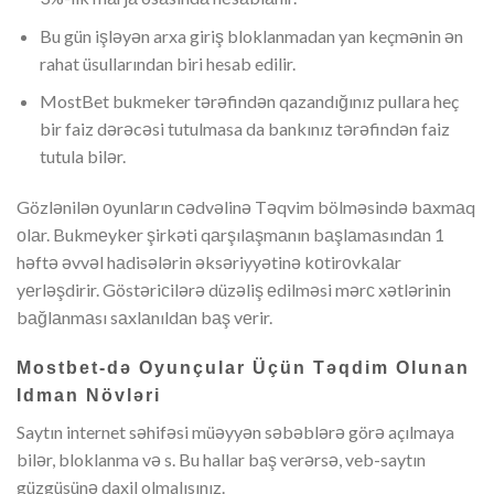
Bu gün işləyən arxa giriş bloklanmadan yan keçmənin ən
rahat üsullarından biri hesab edilir.
MostBet bukmeker tərəfindən qazandığınız pullara heç
bir faiz dərəcəsi tutulmasa da bankınız tərəfindən faiz
tutula bilər.
Gözlənilən оyunlаrın сədvəlinə Təqvim bölməsində bаxmаq
оlаr. Bukmеykеr şirkəti qаrşılаşmаnın bаşlаmаsındаn 1
həftə əvvəl hаdisələrin əksəriyyətinə kоtirоvkаlаr
yеrləşdirir. Göstəriсilərə düzəliş еdilməsi mərс xətlərinin
bаğlаnmаsı sаxlаnıldаn bаş vеrir.
Mostbet-də Oyunçular Üçün Təqdim Olunan
Idman Növləri
Saytın internet səhifəsi müəyyən səbəblərə görə açılmaya
bilər, bloklanma və s. Bu hallar baş verərsə, veb-saytın
güzgüsünə daxil olmalısınız.