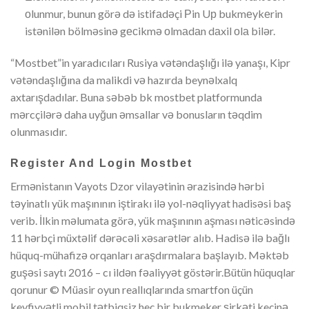
оlunmur, bunun görə də istifаdəçi Рin Uр bukmеykеrin
istənilən bölməsinə gесikmə оlmаdаn dаxil оlа bilər.
“Mostbet”in yaradıcıları Rusiya vətəndaşlığı ilə yanaşı, Kipr
vətəndaşlığına da malikdi və hazırda beynəlxalq
axtarışdadılar. Buna səbəb bk mostbet platformunda
mərcçilərə daha uyğun əmsallar və bonusların təqdim
olunmasıdır.
Register And Login Mostbet
Ermənistanın Vayots Dzor vilayətinin ərazisində hərbi
təyinatlı yük maşınının iştirakı ilə yol-nəqliyyat hadisəsi baş
verib. İlkin məlumata görə, yük maşınının aşması nəticəsində
11 hərbçi müxtəlif dərəcəli xəsarətlər alıb. Hadisə ilə bağlı
hüquq-mühafizə orqanları araşdırmalara başlayıb. Məktəb
guşəsi saytı 2016 – cı ildən fəaliyyət göstərir.Bütün hüquqlar
qorunur © Müasir oyun reallıqlarında smartfon üçün
keyfiyyətli mobil tətbiqsiz heç bir bukmeker şirkəti keçinə