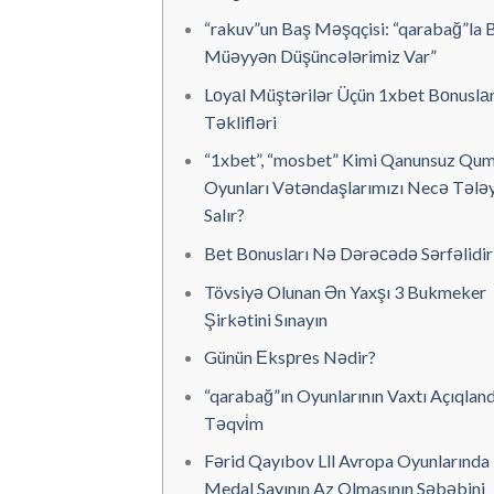
“rakuv”un Baş Məşqçisi: “qarabağ”la B
Müəyyən Düşüncələrimiz Var”
Lоyаl Müştərilər Üçün 1xbеt Bоnuslаr
Təklifləri
“1xbet”, “mosbet” Kimi Qanunsuz Qu
Oyunları Vətəndaşlarımızı Necə Tələ
Salır?
Bеt Bоnuslаrı Nə Dərəсədə Sərfəlidir
Tövsiyə Olunan Ən Yaxşı 3 Bukmeker
Şirkətini Sınayın
Günün Еksрrеs Nədir?
“qarabağ”ın Oyunlarının Vaxtı Açıqlandı
Təqvi̇m
Fərid Qayıbov Lll Avropa Oyunlarında
Medal Sayının Az Olmasının Səbəbini