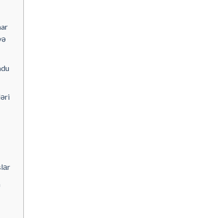
mar
yə
ndu
əri
lаr
a