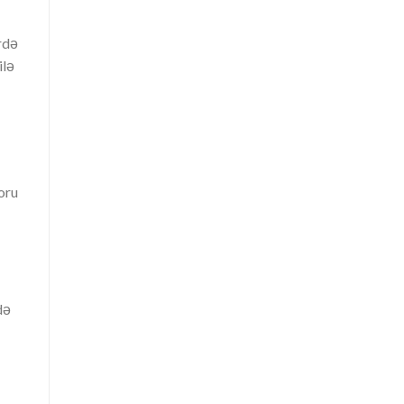
rdə
ilə
oru
də