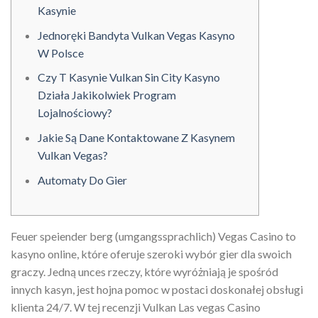
Kasynie
Jednoręki Bandyta Vulkan Vegas Kasyno
W Polsce
Czy T Kasynie Vulkan Sin City Kasyno
Działa Jakikolwiek Program
Lojalnościowy?
Jakie Są Dane Kontaktowane Z Kasynem
Vulkan Vegas?
Automaty Do Gier
Feuer speiender berg (umgangssprachlich) Vegas Casino to
kasyno online, które oferuje szeroki wybór gier dla swoich
graczy. Jedną unces rzeczy, które wyróżniają je spośród
innych kasyn, jest hojna pomoc w postaci doskonałej obsługi
klienta 24/7. W tej recenzji Vulkan Las vegas Casino