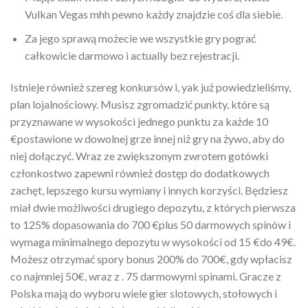
Vulkan Vegas mhh pewno każdy znajdzie coś dla siebie.
Za jego sprawą możecie we wszystkie gry pograć
całkowicie darmowo i actually bez rejestracji.
Istnieje również szereg konkursów i, yak już powiedzieliśmy,
plan lojalnościowy. Musisz zgromadzić punkty, które są
przyznawane w wysokości jednego punktu za każde 10
€postawione w dowolnej grze innej niż gry na żywo, aby do
niej dołączyć. Wraz ze zwiększonym zwrotem gotówki
członkostwo zapewni również dostęp do dodatkowych
zachęt, lepszego kursu wymiany i innych korzyści. Będziesz
miał dwie możliwości drugiego depozytu, z których pierwsza
to 125% dopasowania do 700 €plus 50 darmowych spinów i
wymaga minimalnego depozytu w wysokości od 15 €do 49€.
Możesz otrzymać spory bonus 200% do 700€, gdy wpłacisz
co najmniej 50€, wraz z . 75 darmowymi spinami. Gracze z
Polska mają do wyboru wiele gier slotowych, stołowych i