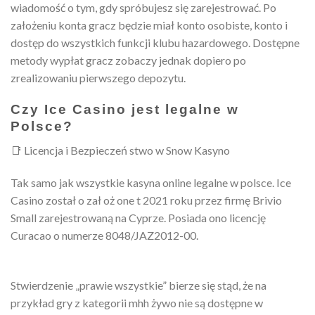
wiadomość o tym, gdy spróbujesz się zarejestrować. Po
założeniu konta gracz będzie miał konto osobiste, konto i
dostęp do wszystkich funkcji klubu hazardowego. Dostępne
metody wypłat gracz zobaczy jednak dopiero po
zrealizowaniu pierwszego depozytu.
Czy Ice Casino jest legalne w
Polsce?
📑 Licencja i Bezpieczeń stwo w Snow Kasyno
Tak samo jak wszystkie kasyna online legalne w polsce. Ice
Casino został o zał oż one t 2021 roku przez firmę Brivio
Small zarejestrowaną na Cyprze. Posiada ono licencję
Curacao o numerze 8048/JAZ2012-00.
Stwierdzenie „prawie wszystkie” bierze się stąd, że na
przykład gry z kategorii mhh żywo nie są dostępne w