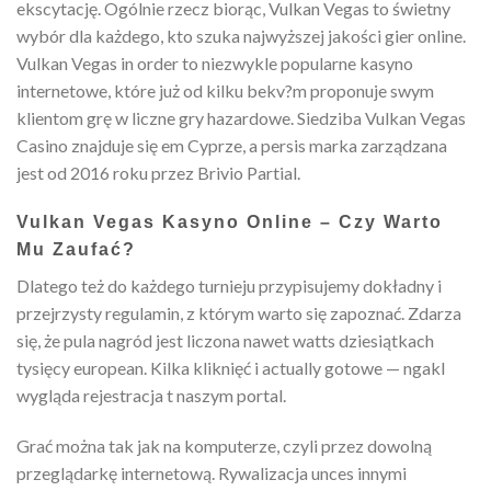
ekscytację. Ogólnie rzecz biorąc, Vulkan Vegas to świetny
wybór dla każdego, kto szuka najwyższej jakości gier online.
Vulkan Vegas in order to niezwykle popularne kasyno
internetowe, które już od kilku bekv?m proponuje swym
klientom grę w liczne gry hazardowe. Siedziba Vulkan Vegas
Casino znajduje się em Cyprze, a persis marka zarządzana
jest od 2016 roku przez Brivio Partial.
Vulkan Vegas Kasyno Online – Czy Warto
Mu Zaufać?
Dlatego też do każdego turnieju przypisujemy dokładny i
przejrzysty regulamin, z którym warto się zapoznać. Zdarza
się, że pula nagród jest liczona nawet watts dziesiątkach
tysięcy european. Kilka kliknięć i actually gotowe — ngakl
wygląda rejestracja t naszym portal.
Grać można tak jak na komputerze, czyli przez dowolną
przeglądarkę internetową. Rywalizacja unces innymi