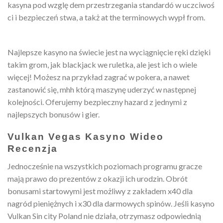
kasyna pod wzglę dem przestrzegania standardó w uczciwoś
ci i bezpieczeń stwa, a takż at the terminowych wypł from.
Najlepsze kasyno na świecie jest na wyciągnięcie ręki dzięki
takim grom, jak blackjack we ruletka, ale jest ich o wiele
więcej! Możesz na przykład zagrać w pokera, a nawet
zastanowić się, mhh którą maszynę uderzyć w następnej
kolejności. Oferujemy bezpieczny hazard z jednymi z
najlepszych bonusów i gier.
Vulkan Vegas Kasyno Wideo
Recenzja
Jednocześnie na wszystkich poziomach programu gracze
mają prawo do prezentów z okazji ich urodzin. Obrót
bonusami startowymi jest możliwy z zakładem x40 dla
nagród pieniężnych i x30 dla darmowych spinów. Jeśli kasyno
Vulkan Sin city Poland nie działa, otrzymasz odpowiednią