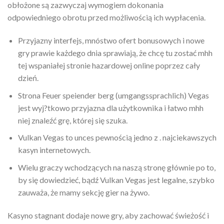
obłożone są zazwyczaj wymogiem dokonania
odpowiedniego obrotu przed możliwością ich wypłacenia.
Przyjazny interfejs, mnóstwo ofert bonusowych i nowe
gry prawie każdego dnia sprawiają, że chcę tu zostać mhh
tej wspaniałej stronie hazardowej online poprzez cały
dzień.
Strona Feuer speiender berg (umgangssprachlich) Vegas
jest wyj?tkowo przyjazna dla użytkownika i łatwo mhh
niej znaleźć grę, której się szuka.
Vulkan Vegas to unces pewnością jedno z . najciekawszych
kasyn internetowych.
Wielu graczy wchodzących na naszą stronę głównie po to,
by się dowiedzieć, bądź Vulkan Vegas jest legalne, szybko
zauważa, że mamy sekcję gier na żywo.
Kasyno stagnant dodaje nowe gry, aby zachować świeżość i