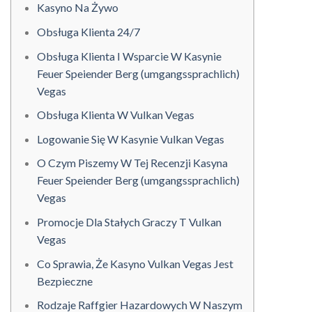
Kasyno Na Żywo
Obsługa Klienta 24/7
Obsługa Klienta I Wsparcie W Kasynie
Feuer Speiender Berg (umgangssprachlich)
Vegas
Obsługa Klienta W Vulkan Vegas
Logowanie Się W Kasynie Vulkan Vegas
O Czym Piszemy W Tej Recenzji Kasyna
Feuer Speiender Berg (umgangssprachlich)
Vegas
Promocje Dla Stałych Graczy T Vulkan
Vegas
Co Sprawia, Że Kasyno Vulkan Vegas Jest
Bezpieczne
Rodzaje Raffgier Hazardowych W Naszym