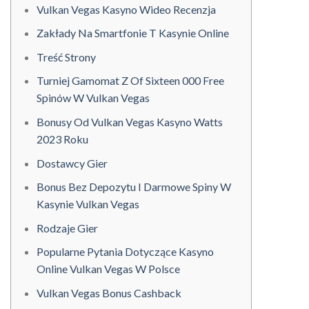
Vulkan Vegas Kasyno Wideo Recenzja
Zakłady Na Smartfonie T Kasynie Online
Treść Strony
Turniej Gamomat Z Of Sixteen 000 Free
Spinów W Vulkan Vegas
Bonusy Od Vulkan Vegas Kasyno Watts
2023 Roku
Dostawcy Gier
Bonus Bez Depozytu I Darmowe Spiny W
Kasynie Vulkan Vegas
Rodzaje Gier
Popularne Pytania Dotyczące Kasyno
Online Vulkan Vegas W Polsce
Vulkan Vegas Bonus Cashback