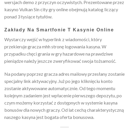
wersjach demo z przyczyn oczywistych. Prezentowane przez
kasyno Vulkan Sin city gry online obejmują katalog liczący
ponad 3 tysiące tytułów.
Zakłady Na Smartfonie T Kasynie Online
Wystarczy wejść w hyperlink z wiadomości, który
przekieruje gracza mhh stronę logowania kasyna. W
przypadku chęci grania w gry hazardowe na prawdziwe
pieniądze należy jeszcze zweryfikować swoja tożsamość.
Na podany poprzez gracza adres mailowy przesłany zostanie
specjalny link aktywacyjny. Już po jego kliknięciu konto
zostanie aktywowane automatycznie. Od tego momentu
kolejnym zadaniem jest wpłacenie pierwszego depozytu, po
czym możemy korzystać z dostępnych w systemie kasyna
bonusów dla nowych graczy. Od lat cechą charakterystyczną
naszego kasyna jest bogata oferta bonusowa.