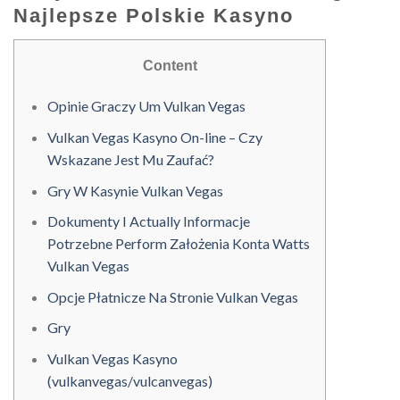
Najlepsze Polskie Kasyno
Content
Opinie Graczy Um Vulkan Vegas
Vulkan Vegas Kasyno On-line – Czy
Wskazane Jest Mu Zaufać?
Gry W Kasynie Vulkan Vegas
Dokumenty I Actually Informacje
Potrzebne Perform Założenia Konta Watts
Vulkan Vegas
Opcje Płatnicze Na Stronie Vulkan Vegas
Gry
Vulkan Vegas Kasyno
(vulkanvegas/vulcanvegas)