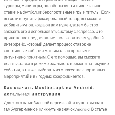
турниры, мини-игры, онлайн-казино и живое казино,
ставки на футбол, киберспортивные игры и титулы. Если
вы хотите купить фиксированный товар, вы можете
добавить купон, когда он вам нужен, затем быстро
заказать его и использовать систему с эспрессо. Это
приложение предоставляет пользователям удобный
интерфейс, который делает процесс ставок на
спортивные события максимально простым и
интуитивно понятным. С его помощью, вы сможете
делать ставки в режиме реального времени на текущие
события, а также выбирать из множества спортивных
мероприятий и выгодных коэффициентов.
Как скачать Mostbet.apk на Android:
детальная инструкция
Для этого на мобильной версии сайта нужно вызвать
гамбургер-меню и кликнуть на значок Android. В статье