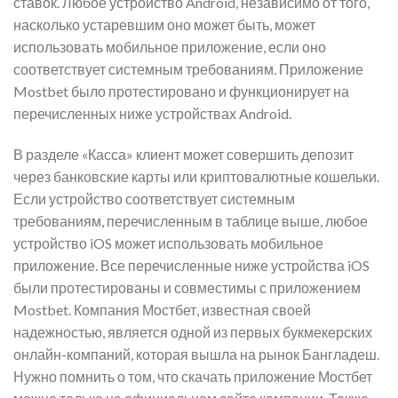
ставок. Любое устройство Android, независимо от того,
насколько устаревшим оно может быть, может
использовать мобильное приложение, если оно
соответствует системным требованиям. Приложение
Mostbet было протестировано и функционирует на
перечисленных ниже устройствах Android.
В разделе «Касса» клиент может совершить депозит
через банковские карты или криптовалютные кошельки.
Если устройство соответствует системным
требованиям, перечисленным в таблице выше, любое
устройство iOS может использовать мобильное
приложение. Все перечисленные ниже устройства iOS
были протестированы и совместимы с приложением
Mostbet. Компания Мостбет, известная своей
надежностью, является одной из первых букмекерских
онлайн-компаний, которая вышла на рынок Бангладеш.
Нужно помнить о том, что скачать приложение Мостбет