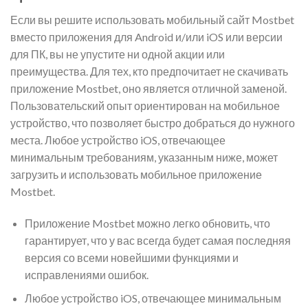
Если вы решите использовать мобильный сайт Mostbet
вместо приложения для Android и/или iOS или версии
для ПК, вы не упустите ни одной акции или
преимущества. Для тех, кто предпочитает не скачивать
приложение Mostbet, оно является отличной заменой.
Пользовательский опыт ориентирован на мобильное
устройство, что позволяет быстро добраться до нужного
места. Любое устройство iOS, отвечающее
минимальным требованиям, указанным ниже, может
загрузить и использовать мобильное приложение
Mostbet.
Приложение Mostbet можно легко обновить, что
гарантирует, что у вас всегда будет самая последняя
версия со всеми новейшими функциями и
исправлениями ошибок.
Любое устройство iOS, отвечающее минимальным