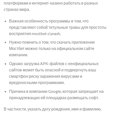
платформам и интернет-казино работать в разных
странах мира.
Важная особенность программы в том, что
представляют собой титульные травы для простоты
восприятия mostbet o’ynash.
Нужно помнить о том, что скачать приложение
Мостбет можно только на официальном сайте
компании.
Однако загрузка APK-файлов с неофициальных
сайтов может быть опасной и подвергнуть ваш
смартфон риску заражения вирусами и
вредоносными программами.
Причина в компании Google, которая запрещает на
принадлежащих ей площадках размещать софт.
В частности, указать дату рождения, имя и фамилию,