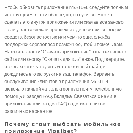
Чтобы обновить приложение Mostbet, следуйте полным
инструкциям в этом обзоре, но, по сути, вы можете
сделать это внутри приложения или скачав все заново.
Если у вас возникли проблемы с депозитом, выводом
средств, безопасностью или чем-то еще, служба
поддержки сделает все возможное, чтобы помочь вам.
Нажмите кнопку “Скачать приложение” в шапке нашего
сайта или кнопку “Скачать для iOS” ниже. Подтвердите,
что вы хотите загрузить установочный файл, и
дождитесь его загрузки на ваш телефон. Варианты
обслуживания клиентов в приложении Mostbet
включают живой чат, электронную почту, телефонную
помощь и раздел FAQ. Вкладка ‘Связаться с нами’ в
приложении или раздел FAQ содержат список
различных вариантов.
Почему стоит выбрать мобильное
приложение Mostbet?