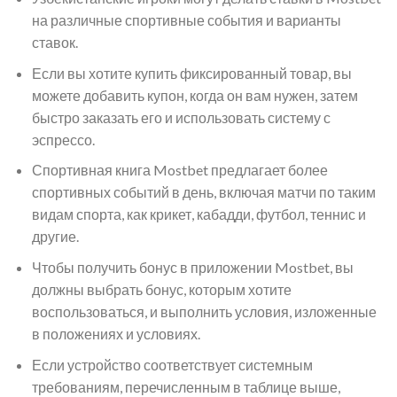
на различные спортивные события и варианты
ставок.
Если вы хотите купить фиксированный товар, вы
можете добавить купон, когда он вам нужен, затем
быстро заказать его и использовать систему с
эспрессо.
Спортивная книга Mostbet предлагает более
спортивных событий в день, включая матчи по таким
видам спорта, как крикет, кабадди, футбол, теннис и
другие.
Чтобы получить бонус в приложении Mostbet, вы
должны выбрать бонус, которым хотите
воспользоваться, и выполнить условия, изложенные
в положениях и условиях.
Если устройство соответствует системным
требованиям, перечисленным в таблице выше,