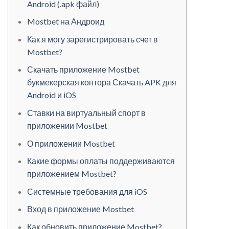
Android (.apk файл)
Mostbet на Андроид
Как я могу зарегистрировать счет в
Mostbet?
Скачать приложение Mostbet
букмекерская контора Скачать APK для
Android и iOS
Ставки на виртуальный спорт в
приложении Mostbet
О приложении Mostbet
Какие формы оплаты поддерживаются
приложением Mostbet?
Системные требования для iOS
Вход в приложение Mostbet
Как обновить приложение Mostbet?