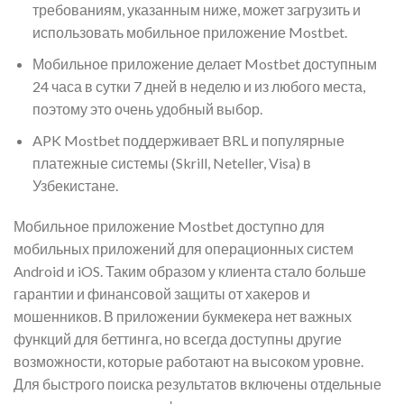
требованиям, указанным ниже, может загрузить и
использовать мобильное приложение Mostbet.
Мобильное приложение делает Mostbet доступным
24 часа в сутки 7 дней в неделю и из любого места,
поэтому это очень удобный выбор.
APK Mostbet поддерживает BRL и популярные
платежные системы (Skrill, Neteller, Visa) в
Узбекистане.
Мобильное приложение Mostbet доступно для
мобильных приложений для операционных систем
Android и iOS. Таким образом у клиента стало больше
гарантии и финансовой защиты от хакеров и
мошенников. В приложении букмекера нет важных
функций для беттинга, но всегда доступны другие
возможности, которые работают на высоком уровне.
Для быстрого поиска результатов включены отдельные