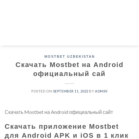
Skip
to
content
MOSTBET UZBEKISTAN
Скачать Mostbet на Android
официальный сай
POSTED ON
SEPTEMBER 11, 2022
BY
ADMIN
Скачать Mostbet на Android официальный сайт
Скачать приложение Mostbet
для Android APK и iOS в 1 клик