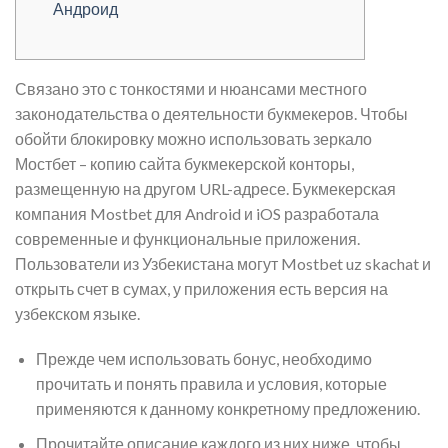
Андроид
Связано это с тонкостями и нюансами местного
законодательства о деятельности букмекеров. Чтобы
обойти блокировку можно использовать зеркало
Мостбет – копию сайта букмекерской конторы,
размещенную на другом URL-адресе. Букмекерская
компания Mostbet для Android и iOS разработала
современные и функциональные приложения.
Пользователи из Узбекистана могут Mostbet uz skachat и
открыть счет в сумах, у приложения есть версия на
узбекском языке.
Прежде чем использовать бонус, необходимо
прочитать и понять правила и условия, которые
применяются к данному конкретному предложению.
Прочитайте описание каждого из них ниже, чтобы