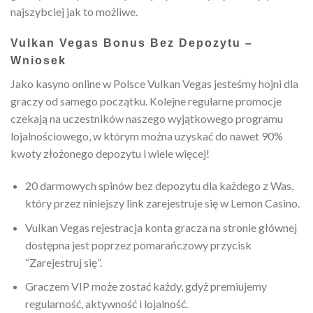
najszybciej jak to możliwe.
Vulkan Vegas Bonus Bez Depozytu –
Wniosek
Jako kasyno online w Polsce Vulkan Vegas jesteśmy hojni dla
graczy od samego początku. Kolejne regularne promocje
czekają na uczestników naszego wyjątkowego programu
lojalnościowego, w którym można uzyskać do nawet 90%
kwoty złożonego depozytu i wiele więcej!
20 darmowych spinów bez depozytu dla każdego z Was,
który przez niniejszy link zarejestruje się w Lemon Casino.
Vulkan Vegas rejestracja konta gracza na stronie głównej
dostępna jest poprzez pomarańczowy przycisk
“Zarejestruj się”.
Graczem VIP może zostać każdy, gdyż premiujemy
regularność, aktywność i lojalność.