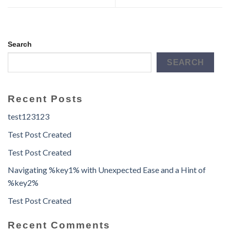
Search
SEARCH
Recent Posts
test123123
Test Post Created
Test Post Created
Navigating %key1% with Unexpected Ease and a Hint of
%key2%
Test Post Created
Recent Comments