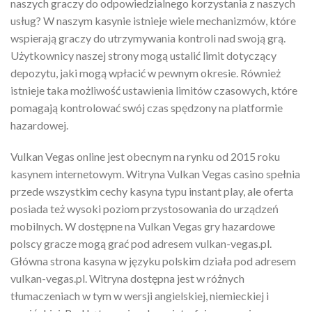
naszych graczy do odpowiedzialnego korzystania z naszych
usług? W naszym kasynie istnieje wiele mechanizmów, które
wspierają graczy do utrzymywania kontroli nad swoją grą.
Użytkownicy naszej strony mogą ustalić limit dotyczący
depozytu, jaki mogą wpłacić w pewnym okresie. Również
istnieje taka możliwość ustawienia limitów czasowych, które
pomagają kontrolować swój czas spędzony na platformie
hazardowej.
Vulkan Vegas online jest obecnym na rynku od 2015 roku
kasynem internetowym. Witryna Vulkan Vegas casino spełnia
przede wszystkim cechy kasyna typu instant play, ale oferta
posiada też wysoki poziom przystosowania do urządzeń
mobilnych. W dostępne na Vulkan Vegas gry hazardowe
polscy gracze mogą grać pod adresem vulkan-vegas.pl.
Główna strona kasyna w języku polskim działa pod adresem
vulkan-vegas.pl. Witryna dostępna jest w różnych
tłumaczeniach w tym w wersji angielskiej, niemieckiej i