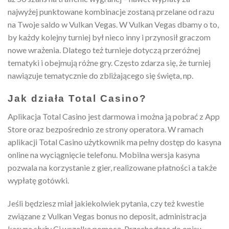
najwyżej punktowane kombinacje zostaną przelane od razu
na Twoje saldo w Vulkan Vegas. W Vulkan Vegas dbamy o to,
by każdy kolejny turniej był nieco inny i przynosił graczom
nowe wrażenia. Dlatego też turnieje dotyczą przeróżnej
tematyki i obejmują różne gry. Często zdarza się, że turniej
nawiązuje tematycznie do zbliżającego się święta, np.
Jak działa Total Casino?
Aplikacja Total Casino jest darmowa i można ją pobrać z App
Store oraz bezpośrednio ze strony operatora. W ramach
aplikacji Total Casino użytkownik ma pełny dostęp do kasyna
online na wyciągnięcie telefonu. Mobilna wersja kasyna
pozwala na korzystanie z gier, realizowane płatności a także
wypłatę gotówki.
Jeśli będziesz miał jakiekolwiek pytania, czy też kwestie
związane z Vulkan Vegas bonus no deposit, administracja
kasyna służy Ci wszelką pomocą. Przechodząc do opisu