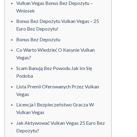
Vulkan Vegas Bonus Bez Depozytu –
Wniosek
Bonus Bez Depozytu Vulkan Vegas – 25
Euro Bez Depozytu!
Bonus Bez Depozytu
Co Warto Wiedzieć O Kasynie Vulkan
Vegas?
Scam Banują Bez Powodu Jak Im Się
Podoba
Lista Premii Oferowanych Przez Vulkan
Vegas
Licencja I Bezpieczeństwo Gracza W
Vulkan Vegas
Jak Aktywować Vulkan Vegas 25 Euro Bez
Depozytu?