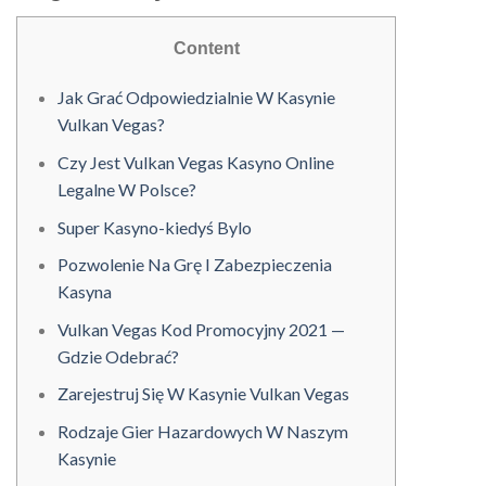
Content
Jak Grać Odpowiedzialnie W Kasynie
Vulkan Vegas?
Czy Jest Vulkan Vegas Kasyno Online
Legalne W Polsce?
Super Kasyno-kiedyś Bylo
Pozwolenie Na Grę I Zabezpieczenia
Kasyna
Vulkan Vegas Kod Promocyjny 2021 —
Gdzie Odebrać?
Zarejestruj Się W Kasynie Vulkan Vegas
Rodzaje Gier Hazardowych W Naszym
Kasynie