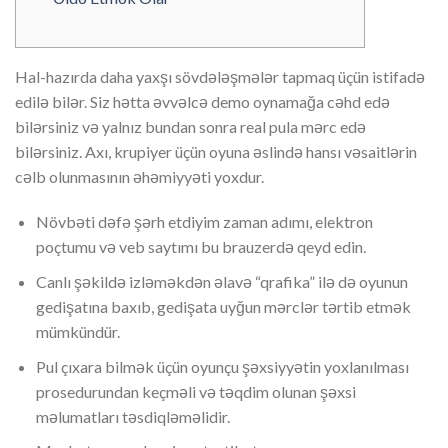
Hal-hazırda daha yaxşı sövdələşmələr tapmaq üçün istifadə
edilə bilər. Siz hətta əvvəlcə demo oynamağa cəhd edə
bilərsiniz və yalnız bundan sonra real pula mərc edə
bilərsiniz. Axı, krupiyer üçün oyuna əslində hansı vəsaitlərin
cəlb olunmasının əhəmiyyəti yoxdur.
Növbəti dəfə şərh etdiyim zaman adımı, elektron
poçtumu və veb saytımı bu brauzerdə qeyd edin.
Canlı şəkildə izləməkdən əlavə “qrafika” ilə də oyunun
gedişatına baxıb, gedişata uyğun mərclər tərtib etmək
mümkündür.
Pul çıxara bilmək üçün oyunçu şəxsiyyətin yoxlanılması
prosedurundan keçməli və təqdim olunan şəxsi
məlumatları təsdiqləməlidir.