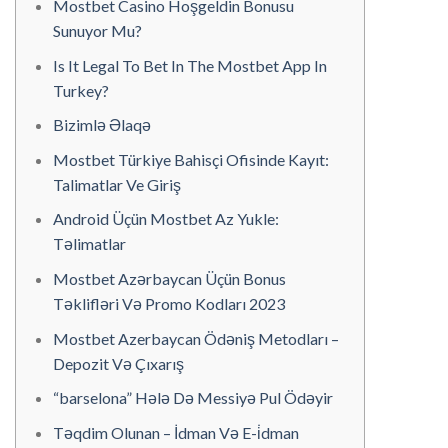
Mostbet Casino Hoşgeldin Bonusu
Sunuyor Mu?
Is It Legal To Bet In The Mostbet App In
Turkey?
Bizimlə Əlaqə
Mostbet Türkiye Bahisçi Ofisinde Kayıt:
Talimatlar Ve Giriş
Android Üçün Mostbet Az Yukle:
Təlimatlar
Mostbet Azərbaycan Üçün Bonus
Təklifləri Və Promo Kodları 2023
Mostbet Azerbaycan Ödəniş Metodları –
Depozit Və Çıxarış
“barselona” Hələ Də Messiyə Pul Ödəyir
Təqdim Olunan – İdman Və E-i̇dman