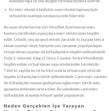
asanlıqla tapa və onu düzgün formada doldura bilərlər.
Siz mərc etmək istədiyiniz oyun növünü tapmaq üçün
vebsaytda asanlıqla naviqasiya edə bilərsiniz.
Bu oyun növlərinin hər biri MostBet Azerbaycan mərc
kontoru tərəfindən oyunçulara mərc etməsi üçün təqdim
edilir. Üstəlik, onu da qeyd etmək zəruridir ki, burada təkcə
idman oyunları deyil, həmçinin son zamanlar populyarlaşan
virtual idman oyunları da istifadəçilərə təqdim edilməkdədir.
Dota 2, Valorant, King of Glory, Counter-Strike MostBetdə
təqdim edilən virtual idman oyun növlərindən bəziləridir.
Təbii ki, saytda bu və bu kimi onlarla virtual oyun növü də
təqdim istifadəçilərə təklif edilməkdədir. Canlı mərc vasitəsi
ilə istifadəçilər oyunun gedişatına uyğun mərc tərtib edə,
qazanma ehtimalını artıra bilər. Bu səbəbdən canlı mərc
istifadəçilər arasında kifayət qədər populyardır.
Neden Gerçekten İşe Yarayan