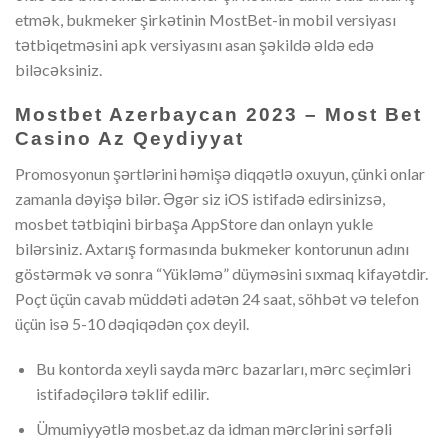
etmək, bukmeker şirkətinin MostBet-in mobil versiyası
tətbiqetməsini apk versiyasını asan şəkildə əldə edə
biləcəksiniz.
Mostbet Azerbaycan 2023 – Most Bet
Casino Az Qeydiyyat
Promosyonun şərtlərini həmişə diqqətlə oxuyun, çünki onlar
zamanla dəyişə bilər. Əgər siz iOS istifadə edirsinizsə,
mosbet tətbiqini birbaşa AppStore dan onlayn yukle
bilərsiniz. Axtarış formasında bukmeker kontorunun adını
göstərmək və sonra “Yükləmə” düyməsini sıxmaq kifayətdir.
Poçt üçün cavab müddəti adətən 24 saat, söhbət və telefon
üçün isə 5-10 dəqiqədən çox deyil.
Bu kontorda xeyli sayda mərc bazarları, mərc seçimləri
istifadəçilərə təklif edilir.
Ümumiyyətlə mosbet.az da idman mərclərini sərfəli