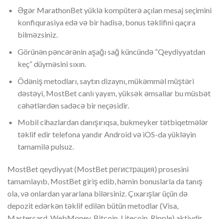
Əgər MarathonBet yüklə kompüterə açılan mesaj seçimini
konfiqurasiya edə və bir hadisə, bonus təklifini qaçıra
bilməzsiniz.
Görünən pəncərənin aşağı sağ küncündə “Qeydiyyatdan
keç” düyməsini sıxın.
Ödəniş metodları, saytın dizaynı, mükəmməl müştəri
dəstəyi, MostBet canlı yayım, yüksək əmsallar bu müsbət
cəhətlərdən sadəcə bir neçəsidir.
Mobil cihazlardan danışırıqsa, bukmeyker tətbiqetmələr
təklif edir telefona yandır Android və iOS-da yükləyin
tamamilə pulsuz.
MostBet qeydiyyat (MostBet регистрация) prosesini
tamamlayıb, MostBet giriş edib, həmin bonuslarla da tanış
ola, və onlardan yararlana bilərsiniz. Çıxarışlar üçün də
depozit edərkən təklif edilən bütün metodlar (Visa,
Mastercard, WebMoney, Bitcoin, Litecoin, Ripple) aktivdir.