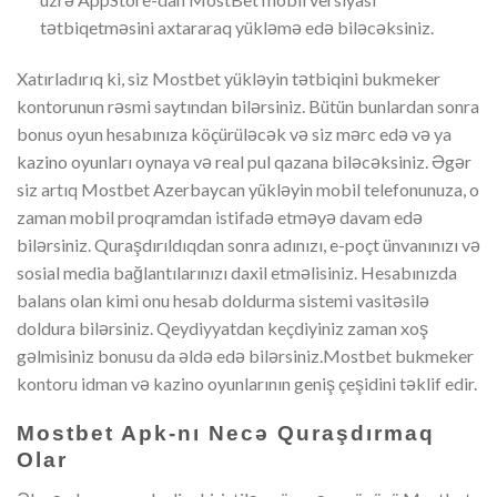
tətbiqetməsini axtararaq yükləmə edə biləcəksiniz.
Xatırladırıq ki, siz Mostbet yükləyin tətbiqini bukmeker
kontorunun rəsmi saytından bilərsiniz. Bütün bunlardan sonra
bonus oyun hesabınıza köçürüləcək və siz mərc edə və ya
kazino oyunları oynaya və real pul qazana biləcəksiniz. Əgər
siz artıq Mostbet Azerbaycan yükləyin mobil telefonunuza, o
zaman mobil proqramdan istifadə etməyə davam edə
bilərsiniz. Quraşdırıldıqdan sonra adınızı, e-poçt ünvanınızı və
sosial media bağlantılarınızı daxil etməlisiniz. Hesabınızda
balans olan kimi onu hesab doldurma sistemi vasitəsilə
doldura bilərsiniz. Qeydiyyatdan keçdiyiniz zaman xoş
gəlmisiniz bonusu da əldə edə bilərsiniz.Mostbet bukmeker
kontoru idman və kazino oyunlarının geniş çeşidini təklif edir.
Mostbet Apk-nı Necə Quraşdırmaq
Olar