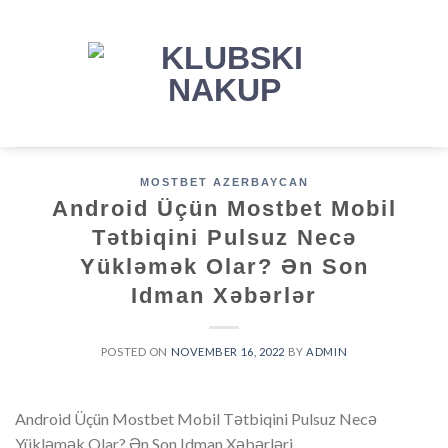
Skip
to
content
MOSTBET AZERBAYCAN
Android Üçün Mostbet Mobil
Tətbiqini Pulsuz Necə
Yükləmək Olar? Ən Son
Idman Xəbərlər
POSTED ON
NOVEMBER 16, 2022
BY
ADMIN
Android Üçün Mostbet Mobil Tətbiqini Pulsuz Necə
Yükləmək Olar? Ən Son Idman Xəbərləri