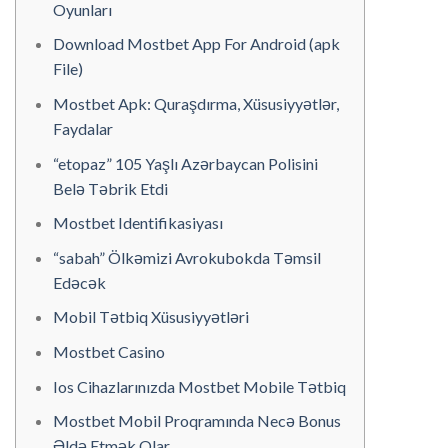
Oyunları
Download Mostbet App For Android (apk
File)
Mostbet Apk: Quraşdırma, Xüsusiyyətlər,
Faydalar
“etopaz” 105 Yaşlı Azərbaycan Polisini
Belə Təbrik Etdi
Mostbet Identifikasiyası
“sabah” Ölkəmizi Avrokubokda Təmsil
Edəcək
Mobil Tətbiq Xüsusiyyətləri
Mostbet Casino
Ios Cihazlarınızda Mostbet Mobile Tətbiq
Mostbet Mobil Proqramında Necə Bonus
Əldə Etmək Olar