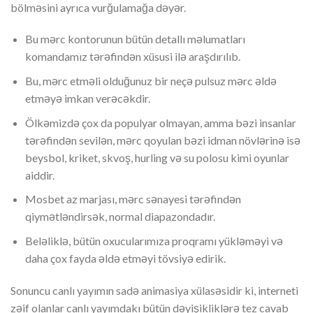
bölməsini ayrıca vurğulamağa dəyər.
Bu mərc kontorunun bütün detallı məlumatları
komandamız tərəfindən xüsusi ilə araşdırılıb.
Bu, mərc etməli olduğunuz bir neçə pulsuz mərc əldə
etməyə imkan verəcəkdir.
Ölkəmizdə çox da populyar olmayan, amma bəzi insanlar
tərəfindən sevilən, mərc qoyulan bəzi idman növlərinə isə
beysbol, kriket, skvoş, hurling və su polosu kimi oyunlar
aiddir.
Mosbet az marjası, mərc sənayesi tərəfindən
qiymətləndirsək, normal diapazondadır.
Beləliklə, bütün oxucularımıza proqramı yükləməyi və
daha çox fayda əldə etməyi tövsiyə edirik.
Sonuncu canlı yayımın sadə animasiya xülasəsidir ki, interneti
zəif olanlar canlı yayımdakı bütün dəyişikliklərə tez cavab