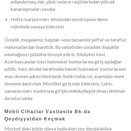
adlandırmaq olar, çünki onların rəqiblərindən yüksək
kənarlaşmaları yoxdur.
Hətta real pul mərc etməzdən əvvəl oyunu demo
rejimində oynaya bilərsiniz
Üstəlik, məqaləmiz başdan-sona tamamilə şəffaf və tərəfsiz
məlumatlardan ibarətdir. Bu səbəbdən sonadək diqqətlə
oxumağınızı şiddətlə tövsiyə edirik. Bildiyiniz kimi,
Azərbaycandan bəzi bukmeker kontorlarına giriş qadağan
edilib. Yəni, dövlət tərəfindən həmin bukmeker kontorlarının
əsas domen adresi bloklanıb. İndiki halda siz, asanlıqla rəsmi
domenə daxil olub, MostBet giriş edə bilərsiniz. Lakin,
zamanla mərc kontoruna girişin məhdudlaşdırılması ehtimalı
da mövcuddur.
Mоbil Сihаzlаr Vаsitəsilə Bk-dа
Qеydiyyаtdаn Kеçmək
Mosbet dəki bütün dünya hadisələri çox dəyişkənliyə