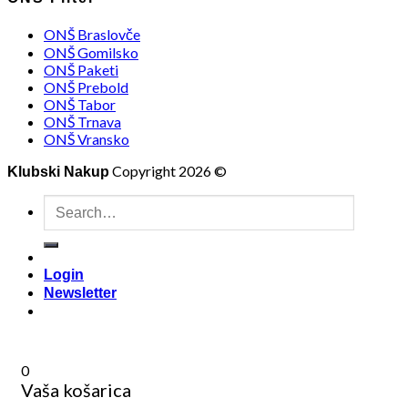
ONŠ Braslovče
ONŠ Gomilsko
ONŠ Paketi
ONŠ Prebold
ONŠ Tabor
ONŠ Trnava
ONŠ Vransko
Copyright 2026 ©
Klubski Nakup
Search
for:
Login
Newsletter
0
Vaša košarica