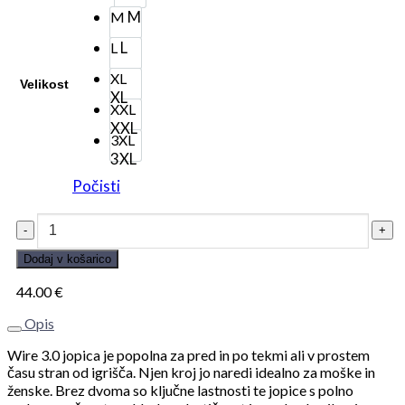
M
M
L
L
XL
Velikost
XL
XXL
XXL
3XL
3XL
Počisti
OK
Črnuče
moški
Dodaj v košarico
hoodie
Wire
44.00
€
3.0
(zgornji
Opis
del)
quantity
Wire 3.0 jopica je popolna za pred in po tekmi ali v prostem
času stran od igrišča. Njen kroj jo naredi idealno za moške in
ženske. Brez dvoma so ključne lastnosti te jopice s polno