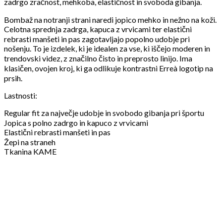
zadrgo zračnost, mehkoba, elastičnost in svoboda gibanja.
Bombaž na notranji strani naredi jopico mehko in nežno na koži.
Celotna sprednja zadrga, kapuca z vrvicami ter elastični
rebrasti manšeti in pas zagotavljajo popolno udobje pri
nošenju. To je izdelek, ki je idealen za vse, ki iščejo moderen in
trendovski videz, z značilno čisto in preprosto linijo. Ima
klasičen, ovojen kroj, ki ga odlikuje kontrastni Erreà logotip na
prsih.
Lastnosti:
Regular fit za največje udobje in svobodo gibanja pri športu
Jopica s polno zadrgo in kapuco z vrvicami
Elastični rebrasti manšeti in pas
Žepi na straneh
Tkanina KAME