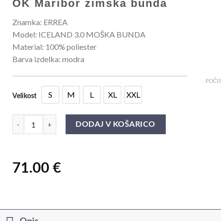
OK Maribor zimska bunda
Znamka: ERREA
Model: ICELAND 3.0 MOŠKA BUNDA
Material: 100% poliester
Barva izdelka: modra
POČIS
S
M
L
XL
XXL
Velikost
S
M
L
XL
XXL
OK Maribor zimska bunda quantity
DODAJ V KOŠARICO
71.00
€