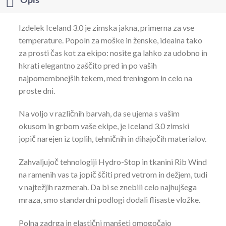
Opis
Izdelek Iceland 3.0 je zimska jakna, primerna za vse
temperature. Popoln za moške in ženske, idealna tako
za prosti čas kot za ekipo: nosite ga lahko za udobno in
hkrati elegantno zaščito pred in po vaših
najpomembnejših tekem, med treningom in celo na
proste dni.
Na voljo v različnih barvah, da se ujema s vašim
okusom in grbom vaše ekipe, je Iceland 3.0 zimski
jopič narejen iz toplih, tehničnih in dihajočih materialov.
Zahvaljujoč tehnologiji Hydro-Stop in tkanini Rib Wind
na ramenih vas ta jopič ščiti pred vetrom in dežjem, tudi
v najtežjih razmerah. Da bi se znebili celo najhujšega
mraza, smo standardni podlogi dodali flisaste vložke.
Polna zadrga in elastični manšeti omogočajo