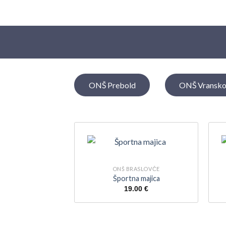
ONŠ Prebold
ONŠ Vransk
ONŠ BRASLOVČE
Športna majica
19.00
€