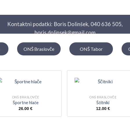
ONŠ Prebold
Kontaktni podatki: Boris Dolinšek,
040 636 505
,
boris.dolinsek@gmail.com
o
ONŠ Braslovče
ONŠ Tabor
ONŠ BRASLOVČE
ONŠ BRASLOVČE
Športne hlače
Ščitniki
26.00
€
12.00
€