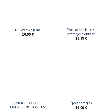
Protexx blazinice za
NK Vransko jakna
preznojeno obutev
10.00
€
19.99
€
STAR KICK® TOUCH
Športna majica
TRAINER- NOGOMETNI
19.00
€