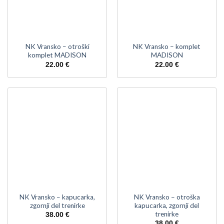
NK Vransko – otroški
NK Vransko – komplet
komplet MADISON
MADISON
22.00
€
22.00
€
NK Vransko – kapucarka,
NK Vransko – otroška
zgornji del trenirke
kapucarka, zgornji del
trenirke
38.00
€
38.00
€